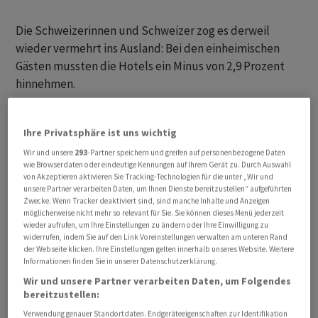
Die Schweizerinnen und Schweizer zog es derweil
wieder vermehrt ins Ausland: Bei den einheimischen
Gästen mussten die Hotels ein Minus von 2,9 Prozent
hinnehmen.
Deutlich mehr ausländische Gäste
Ihre Privatsphäre ist uns wichtig
Insgesamt setzt sich in diesem Jahr der bereits in den
Wir und unsere
293
-Partner speichern und greifen auf personenbezogene Daten
wie Browserdaten oder eindeutige Kennungen auf Ihrem Gerät zu. Durch Auswahl
Vormonaten gesehene Anstieg im Juni fort. Von Januar
von Akzeptieren aktivieren Sie Tracking-Technologien für die unter „Wir und
bis Mai hatten die Logiernächte mit einem Plus von fast
unsere Partner verarbeiten Daten, um Ihnen Dienste bereitzustellen“ aufgeführten
Zwecke. Wenn Tracker deaktiviert sind, sind manche Inhalte und Anzeigen
15 Prozent gegenüber dem Vorjahr schon deutlich
möglicherweise nicht mehr so relevant für Sie. Sie können dieses Menü jederzeit
angezogen. So stieg im ersten Semester die Zahl der
wieder aufrufen, um Ihre Einstellungen zu ändern oder Ihre Einwilligung zu
widerrufen, indem Sie auf den Link Voreinstellungen verwalten am unteren Rand
Logiernächte um 13,8 Prozent auf 19,5 Millionen.
der Webseite klicken. Ihre Einstellungen gelten innerhalb unseres Website. Weitere
Informationen finden Sie in unserer Datenschutzerklärung.
Wir und unsere Partner verarbeiten Daten, um Folgendes
bereitzustellen:
Verwendung genauer Standortdaten. Endgeräteeigenschaften zur Identifikation