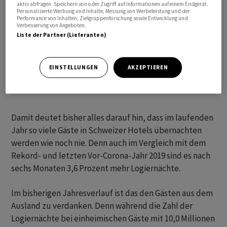
aktiv abfragen. Speichern von oder Zugriff auf Informationen auf einem Endgerät.
Personalisierte Werbung und Inhalte, Messung von Werbeleistung und der
Performance von Inhalten, Zielgruppenforschung sowie Entwicklung und
Verbesserung von Angeboten.
Liste der Partner (Lieferanten)
EINSTELLUNGEN
AKZEPTIEREN
Damit deutet bisher alles darauf hin, dass im laufenden
Jahr so viele Gäste in Schweizer Hotels übernachten
werden wie noch nie. Denn auch im Vergleich mit dem
Rekord- und letzten Vor-Corona-Jahr 2019 sind es nach
sechs Monaten 3,6 Prozent mehr Logiernächte.
Im bisherigen Jahresverlauf ist das den Gästen aus dem
Ausland zu verdanken. Denn während die Zahl der
Logiernächte bei einheimischen Gäste mit 10,0 Millionen