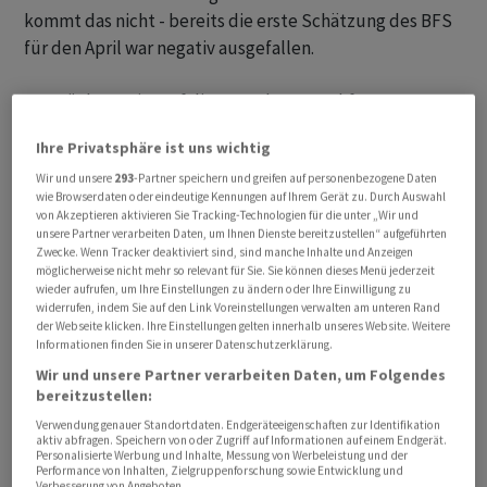
kommt das nicht - bereits die erste Schätzung des BFS
für den April war negativ ausgefallen.
Der Rückgang ist auf die gesunkene Nachfrage
ausländischer Gäste zurückzuführen. Hier sank die Zahl
Ihre Privatsphäre ist uns wichtig
der Logiernächte um deutliche 5,8 Prozent. Auch das
klare Plus bei den einheimischen Gästen von 5,2 Prozent
Wir und unsere
293
-Partner speichern und greifen auf personenbezogene Daten
wie Browserdaten oder eindeutige Kennungen auf Ihrem Gerät zu. Durch Auswahl
konnte dies nicht wettmachen.
von Akzeptieren aktivieren Sie Tracking-Technologien für die unter „Wir und
unsere Partner verarbeiten Daten, um Ihnen Dienste bereitzustellen“ aufgeführten
Zwecke. Wenn Tracker deaktiviert sind, sind manche Inhalte und Anzeigen
Asien deutlich schwächer
möglicherweise nicht mehr so relevant für Sie. Sie können dieses Menü jederzeit
wieder aufrufen, um Ihre Einstellungen zu ändern oder Ihre Einwilligung zu
widerrufen, indem Sie auf den Link Voreinstellungen verwalten am unteren Rand
Bei den ausländischen Herkunftsmärkten zeigte sich im
der Webseite klicken. Ihre Einstellungen gelten innerhalb unseres Website. Weitere
April ein sehr unterschiedliches Bild. Besonders stark
Informationen finden Sie in unserer Datenschutzerklärung.
rückläufig war die Nachfrage aus Asien: Die Zahl der
Wir und unsere Partner verarbeiten Daten, um Folgendes
Logiernächte sank gegenüber dem Vorjahresmonat um
bereitzustellen:
29 Prozent.
Verwendung genauer Standortdaten. Endgeräteeigenschaften zur Identifikation
aktiv abfragen. Speichern von oder Zugriff auf Informationen auf einem Endgerät.
Personalisierte Werbung und Inhalte, Messung von Werbeleistung und der
Performance von Inhalten, Zielgruppenforschung sowie Entwicklung und
Vor allem aus den Golf-Staaten reisten vor dem
Verbesserung von Angeboten.