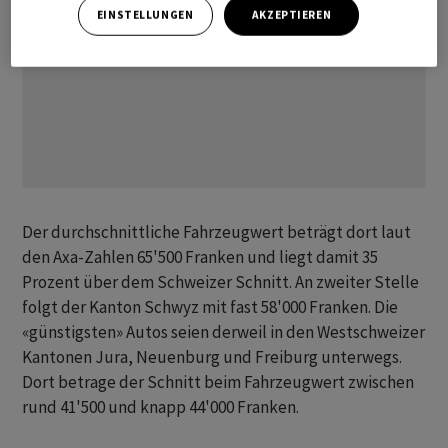
EINSTELLUNGEN
AKZEPTIEREN
Der durchschnittliche Fahrzeugwert beträgt dort laut
den Axa-Zahlen 65'500 Franken und liegt damit 35
Prozent über dem Schweizer Schnitt. An zweiter Stelle
folgt der Kanton Schwyz mit fast 58'000 Franken. Die
«günstigsten» Autos seien derweil in den Westschweizer
Kantonen Jura, Neuenburg und Freiburg unterwegs.
Dort betrage der Schnitt beim Fahrzeugwert zwischen
rund 41'500 und knapp 44'000 Franken.