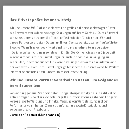
«Kostete ein Auto in der Schweiz im Jahr 2024
durchschnittlich rund 50'000 Franken, waren es im
Ihre Privatsphäre ist uns wichtig
vergangenen Jahr noch 48'000 Franken», heisst es dazu.
Wir und unsere
293
-Partner speichern und greifen auf personenbezogene Daten
Dies zeige, dass sich der Neuwagenmarkt eher schwach
wie Browserdaten oder eindeutige Kennungen auf Ihrem Gerät zu. Durch Auswahl
von Akzeptieren aktivieren Sie Tracking-Technologien für die unter „Wir und
entwickle und offenbar anstatt auf neue Autos
unsere Partner verarbeiten Daten, um Ihnen Dienste bereitzustellen“ aufgeführten
vermehrt auf günstigere Occasionsfahrzeuge
Zwecke. Wenn Tracker deaktiviert sind, sind manche Inhalte und Anzeigen
möglicherweise nicht mehr so relevant für Sie. Sie können dieses Menü jederzeit
zurückgegriffen werde.
wieder aufrufen, um Ihre Einstellungen zu ändern oder Ihre Einwilligung zu
widerrufen, indem Sie auf den Link Voreinstellungen verwalten am unteren Rand
der Webseite klicken. Ihre Einstellungen gelten innerhalb unseres Website. Weitere
Die Auswertung basiert den Angaben zufolge auf dem
Informationen finden Sie in unserer Datenschutzerklärung.
Fahrzeugbestand der bei der Axa versicherten Autos per
Wir und unsere Partner verarbeiten Daten, um Folgendes
Ende 2025. Nichts geändert hat sich derweil in Sachen
bereitzustellen:
«Luxuskarossen». Die im Schnitt teuerste Autos der
Verwendung genauer Standortdaten. Endgeräteeigenschaften zur Identifikation
Schweiz seien weiterhin im Kanton Zug unterwegs.
aktiv abfragen. Speichern von oder Zugriff auf Informationen auf einem Endgerät.
Personalisierte Werbung und Inhalte, Messung von Werbeleistung und der
Performance von Inhalten, Zielgruppenforschung sowie Entwicklung und
Verbesserung von Angeboten.
Liste der Partner (Lieferanten)