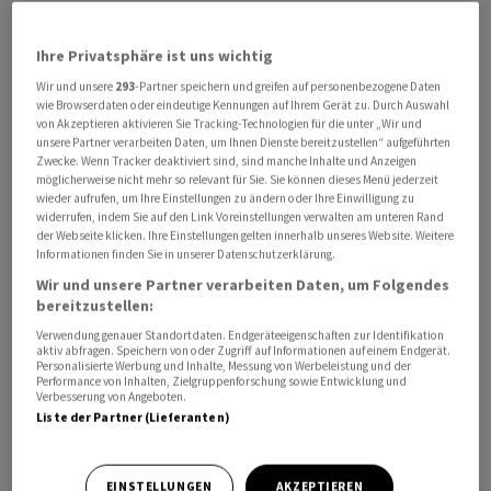
Die KMU würden aber einen im Vergleich zum Mai leicht
steigenden Auftragsbestand melden, hiess es weiter.
Ihre Privatsphäre ist uns wichtig
Das sei aber die einzige Subkomponente, die aktuell
Wir und unsere
293
-Partner speichern und greifen auf personenbezogene Daten
über der Wachstumsschwelle notiere.
wie Browserdaten oder eindeutige Kennungen auf Ihrem Gerät zu. Durch Auswahl
von Akzeptieren aktivieren Sie Tracking-Technologien für die unter „Wir und
unsere Partner verarbeiten Daten, um Ihnen Dienste bereitzustellen“ aufgeführten
Der von Credit Suisse und Procure erhobene
Zwecke. Wenn Tracker deaktiviert sind, sind manche Inhalte und Anzeigen
Einkaufsmanagerindex zeige hingegen seit Monaten
möglicherweise nicht mehr so relevant für Sie. Sie können dieses Menü jederzeit
wieder aufrufen, um Ihre Einstellungen zu ändern oder Ihre Einwilligung zu
deutlich tiefere Auftragsbestände. Das liege wohl daran,
widerrufen, indem Sie auf den Link Voreinstellungen verwalten am unteren Rand
dass dieser eher die Geschäftslage der
der Webseite klicken. Ihre Einstellungen gelten innerhalb unseres Website. Weitere
Informationen finden Sie in unserer Datenschutzerklärung.
Grossunternehmen abbilde. Im KMU-Bereich fänden
Wir und unsere Partner verarbeiten Daten, um Folgendes
sich hingegen viele inlandsorientierte Betriebe, die sich
bereitzustellen:
besser hielten.
Verwendung genauer Standortdaten. Endgeräteeigenschaften zur Identifikation
aktiv abfragen. Speichern von oder Zugriff auf Informationen auf einem Endgerät.
Personalisierte Werbung und Inhalte, Messung von Werbeleistung und der
Monatsdaten KMU PMI (Gesamtindex) in Tabellenform:

Performance von Inhalten, Zielgruppenforschung sowie Entwicklung und
Verbesserung von Angeboten.
Liste der Partner (Lieferanten)
2023

Juni            48,8

Mai             49,1 

EINSTELLUNGEN
AKZEPTIEREN