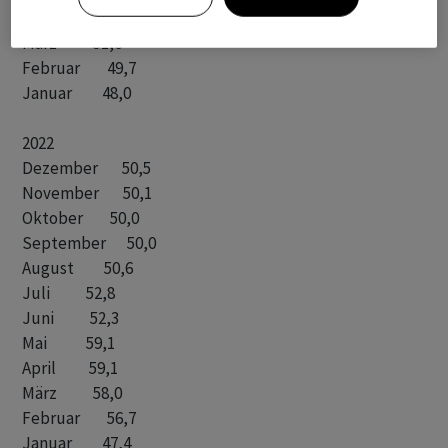
April           51,0

März            51,6

Februar         49,7

Januar          48,0

2022

Dezember        50,5

November        50,1

Oktober         50,0

September       50,0

August          50,6   

Juli            52,8

Juni            52,3

Mai             59,1

April           59,1

März            58,0

Februar         56,7

Januar          47,4
