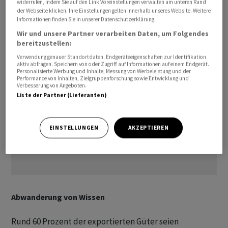
widerrufen, indem Sie auf den Link Voreinstellungen verwalten am unteren Rand
eingebettet in den Gesamtkontext sehe es aber anders
der Webseite klicken. Ihre Einstellungen gelten innerhalb unseres Website. Weitere
Informationen finden Sie in unserer Datenschutzerklärung.
aus, so Plüss.
Wir und unsere Partner verarbeiten Daten, um Folgendes
bereitzustellen:
Verwendung genauer Standortdaten. Endgeräteeigenschaften zur Identifikation
aktiv abfragen. Speichern von oder Zugriff auf Informationen auf einem Endgerät.
Personalisierte Werbung und Inhalte, Messung von Werbeleistung und der
Performance von Inhalten, Zielgruppenforschung sowie Entwicklung und
Verbesserung von Angeboten.
Liste der Partner (Lieferanten)
EINSTELLUNGEN
AKZEPTIEREN
Abwanderung von Wissen
Rund 60 Prozent der exportierten Güter seien