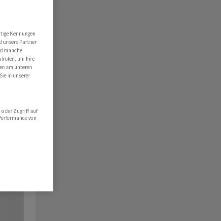
utige Kennungen
d unsere Partner
ind manche
ufrufen, um Ihre
ten am unteren
Sie in unserer
oder Zugriff auf
 Performance von