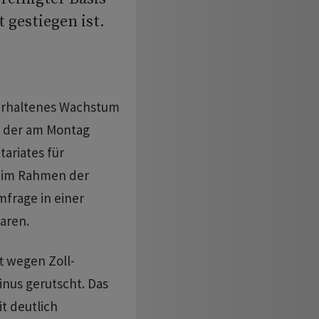
 gestiegen ist.
verhaltenes Wachstum
us der am Montag
ariates für
gt im Rahmen der
frage in einer
aren.
ft wegen Zoll-
nus gerutscht. Das
t deutlich