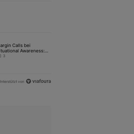
ten Artikel der letzten 7 days.
argin Calls bei
hfrage der Zentralbanken könnte Goldpreis weiter belasten" mit 5 ko
ikel mit dem Titel "Margin Calls bei Situational Awareness: Alles übe
ituational Awareness:
lles über den Retter-
3
eal
nterstützt von