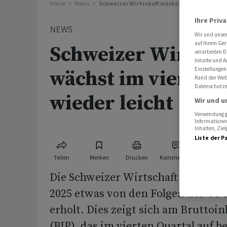
Home
News
Schweizer Wirtschaft wächst im vierten Quar
Ihre Priv
NEWS
Wir und unse
auf Ihrem Ger
Schweizer Wirtsch
verarbeiten D
Inhalte und A
Einstellungen
wächst im vierten 
Rand der Webs
Datenschutze
wieder leicht
Wir und u
Verwendung ge
Informationen
Inhalten, Zi
Liste der P
Teilen
Merken
Drucken
Kommentare
Die Schweizer Wirtschaft hat sich 
2025 etwas von den Folgen des US
erholt. Dies zeigt sich am Bruttoi
(BIP), das im vierten Quartal auf b