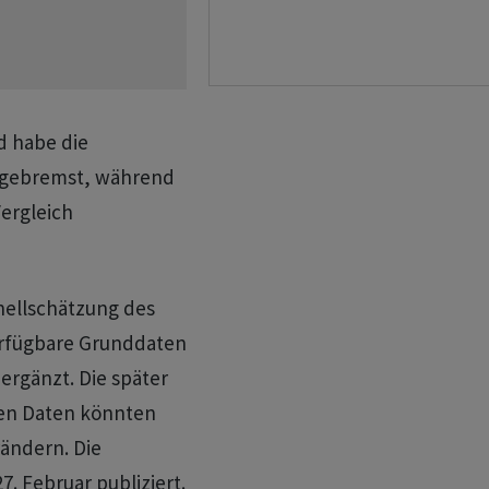
d habe die
hr gebremst, während
Vergleich
nellschätzung des
erfügbare Grunddaten
ergänzt. Die später
ten Daten könnten
ändern. Die
7. Februar publiziert.