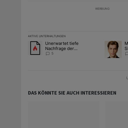
WERBUNG
AKTIVE UNTERHALTUNGEN
Das Folgende ist eine Liste der am meisten kommentier
Unerwartet tiefe
M
Ein Trendartikel mit dem Titel "Unerwartet tiefe Nac
Ein Trendart
Nachfrage der
S
Zentralbanken könnte
A
5
Goldpreis weiter belasten
D
U
DAS KÖNNTE SIE AUCH INTERESSIEREN