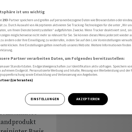
tal wieder leicht
atsphäre ist uns wichtig
re
293
-Partner speichern und greifen auf personenbezogene Daten wie Browserdaten oder einde
ät zu. Durch Auswahl von Akzeptieren aktivieren Sie Tracking-Technologien für die unter „Wir un
aft
aten, um Ihnen Dienste bereitzustellen“ aufgeführten Zwecke. Wenn Tracker deaktiviert sind, s
nzeigen möglicherweise nicht mehr so relevant für Sie. Sie können dieses Menü jederzeit wieder a
 zu ändern oder Ihre Einwilligung zu widerrufen, indem Sie auf den Link Voreinstellungen verwal
Quartal
eite klicken. Ihre Einstellungen gelten innerhalb unseres Website. Weitere Informationen finden 
rklärung.
nsere Partner verarbeiten Daten, um Folgendes bereitzustellen:
nauer Standortdaten. Endgeräteeigenschaften zur Identifikation aktiv abfragen. Speichern von 
 auf einem Endgerät. Personalisierte Werbung und Inhalte, Messung von Werbeleistung und der
elgruppenforschung sowie Entwicklung und Verbesserung von Angeboten.
artner (Lieferanten)
EINSTELLUNGEN
AKZEPTIEREN
im Schlussquartal
-Zollhammers
nlandprodukt
ereinigter Basis