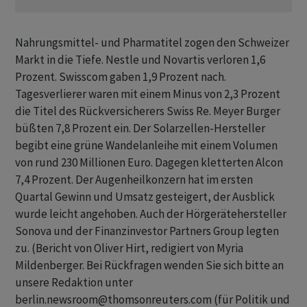
Nahrungsmittel- und Pharmatitel zogen den Schweizer
Markt in die Tiefe. Nestle und Novartis verloren 1,6
Prozent. Swisscom gaben 1,9 Prozent nach.
Tagesverlierer waren mit einem Minus von 2,3 Prozent
die Titel des Rückversicherers Swiss Re. Meyer Burger
büßten 7,8 Prozent ein. Der Solarzellen-Hersteller
begibt eine grüne Wandelanleihe mit einem Volumen
von rund 230 Millionen Euro. Dagegen kletterten Alcon
7,4 Prozent. Der Augenheilkonzern hat im ersten
Quartal Gewinn und Umsatz gesteigert, der Ausblick
wurde leicht angehoben. Auch der Hörgerätehersteller
Sonova und der Finanzinvestor Partners Group legten
zu. (Bericht von Oliver Hirt, redigiert von Myria
Mildenberger. Bei Rückfragen wenden Sie sich bitte an
unsere Redaktion unter
berlin.newsroom@thomsonreuters.com (für Politik und