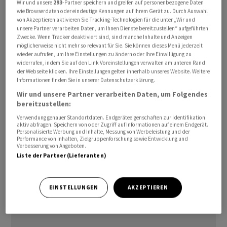
Wir und unsere
293
-Partner speichern und greifen auf personenbezogene Daten
4,9 nach 5,0 Prozent im März zu. Damit steigen die
wie Browserdaten oder eindeutige Kennungen auf Ihrem Gerät zu. Durch Auswahl
von Akzeptieren aktivieren Sie Tracking-Technologien für die unter „Wir und
Chancen, dass die US-Notenbank die Zinsen in der
unsere Partner verarbeiten Daten, um Ihnen Dienste bereitzustellen“ aufgeführten
kommenden Sitzung unverändert lassen wird. Die
Zwecke. Wenn Tracker deaktiviert sind, sind manche Inhalte und Anzeigen
möglicherweise nicht mehr so relevant für Sie. Sie können dieses Menü jederzeit
Zinserhöhungen hatten den Wachstumswerten seit
wieder aufrufen, um Ihre Einstellungen zu ändern oder Ihre Einwilligung zu
vergangenem Jahr zugesetzt. Nun zeichne sich
widerrufen, indem Sie auf den Link Voreinstellungen verwalten am unteren Rand
möglicherweise eine Verschiebung der
der Webseite klicken. Ihre Einstellungen gelten innerhalb unseres Website. Weitere
Informationen finden Sie in unserer Datenschutzerklärung.
Anlegerpräferenzen ab, erklärten Marktteilnehmer.
Wir und unsere Partner verarbeiten Daten, um Folgendes
bereitzustellen:
Verwendung genauer Standortdaten. Endgeräteeigenschaften zur Identifikation
aktiv abfragen. Speichern von oder Zugriff auf Informationen auf einem Endgerät.
Personalisierte Werbung und Inhalte, Messung von Werbeleistung und der
Performance von Inhalten, Zielgruppenforschung sowie Entwicklung und
Verbesserung von Angeboten.
Liste der Partner (Lieferanten)
EINSTELLUNGEN
AKZEPTIEREN