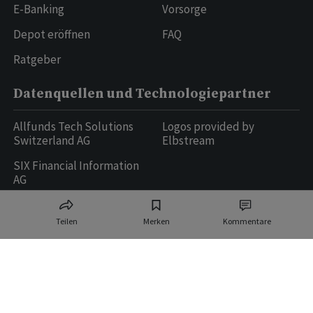
E-Banking
Vorsorge
Depot eröffnen
FAQ
Ratgeber
Datenquellen und Technologiepartner
Allfunds Tech Solutions
Logos provided by
Switzerland AG
Elbstream
SIX Financial Information
AG
Teilen
Merken
Kommentare
Ringier AG | Ringier Medien Schweiz
16
weitere Publikationen