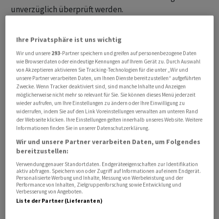
unverzüglich überprüft werden.
Emirates, die in Dubai ansässige Fluggesellschaft der
Ihre Privatsphäre ist uns wichtig
Vereinigten Arabischen Emirate, ist mit einer Flotte von
Wir und unsere
293
-Partner speichern und greifen auf personenbezogene Daten
mehr als hundert dieser Grossraum-
wie Browserdaten oder eindeutige Kennungen auf Ihrem Gerät zu. Durch Auswahl
Langstreckenflugzeuge der weltweit grösste A380-
von Akzeptieren aktivieren Sie Tracking-Technologien für die unter „Wir und
unsere Partner verarbeiten Daten, um Ihnen Dienste bereitzustellen“ aufgeführten
Kunde von Airbus. Die Inspektionen wurden von der
Zwecke. Wenn Tracker deaktiviert sind, sind manche Inhalte und Anzeigen
EASA in einer Richtlinie angeordnet. Die Risse, welche
möglicherweise nicht mehr so relevant für Sie. Sie können dieses Menü jederzeit
wieder aufrufen, um Ihre Einstellungen zu ändern oder Ihre Einwilligung zu
die strukturelle Integrität des Flügels beeinträchtigen
widerrufen, indem Sie auf den Link Voreinstellungen verwalten am unteren Rand
könnten, seien bei Inspektionen entdeckt worden.
der Webseite klicken. Ihre Einstellungen gelten innerhalb unseres Website. Weitere
Informationen finden Sie in unserer Datenschutzerklärung.
Diese hatte die EASA in einer Richtlinie vom Dezember
Wir und unsere Partner verarbeiten Daten, um Folgendes
2025 angeordnet, so der europäische
bereitzustellen:
Flugzeughersteller.
Verwendung genauer Standortdaten. Endgeräteeigenschaften zur Identifikation
aktiv abfragen. Speichern von oder Zugriff auf Informationen auf einem Endgerät.
Alle betroffenen A380 seien identifiziert worden. Airbus
Personalisierte Werbung und Inhalte, Messung von Werbeleistung und der
Performance von Inhalten, Zielgruppenforschung sowie Entwicklung und
werde unverzüglich Inspektionen an fünf Flugzeugen
Verbesserung von Angeboten.
Liste der Partner (Lieferanten)
durchführen und sich anschliessend mit der EASA
beraten, um festzustellen, ob Reparaturen erforderlich