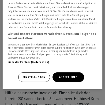
unsere Partner verarbeiten Daten, um Ihnen Dienste bereitzustellen“ aufgeführten
Andrij Jermak, dessen Stellvertreter Roman Maschowez
Zwecke. Wenn Tracker deaktiviert sind, sind manche Inhalte und Anzeigen
und Brigadegeneral Artem Bohomolow. Vize-
möglicherweise nicht mehr so relevant für Sie. Sie können dieses Menü jederzeit
wieder aufrufen, um Ihre Einstellungen zu ändern oder Ihre Einwilligung zu
Verteidigungsministerin Hanna Maljar hatte zuvor
widerrufen, indem Sie auf den Link Voreinstellungen verwalten am unteren Rand
mitgeteilt, dass die ukrainischen Einheiten südlich von
der Webseite klicken. Ihre Einstellungen gelten innerhalb unseres Website. Weitere
Informationen finden Sie in unserer Datenschutzerklärung.
Bachmut in der vergangenen Woche drei
Wir und unsere Partner verarbeiten Daten, um Folgendes
Quadratkilometer Land zurückerobert hätten.
bereitzustellen:
Verwendung genauer Standortdaten. Endgeräteeigenschaften zur Identifikation
Es sei wichtig, mit den Soldaten persönlich ins Gespräch
aktiv abfragen. Speichern von oder Zugriff auf Informationen auf einem Endgerät.
zu kommen, sagte Selenskyj in seiner abendlichen
Personalisierte Werbung und Inhalte, Messung von Werbeleistung und der
Performance von Inhalten, Zielgruppenforschung sowie Entwicklung und
Videoansprache, die er offensichtlich auf dem Rückweg
Verbesserung von Angeboten.
Liste der Partner (Lieferanten)
im Zug aufnahm. Darin erklärte er zudem, die Ukraine
müsse Drohnen-Produktion und -Import ausbauen. Das
schütze Menschenleben an der Front.
EINSTELLUNGEN
AKZEPTIEREN
Die Ukraine wehrt seit über 17 Monaten mit westlicher
Hilfe eine russische Invasion ab. Einschliesslich der
bereits 2014 annektierten Schwarzmeer-Halbinsel Krim
besetzt Moskau jedoch weiterhin mehr als 100 000