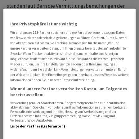
standen laut Bern die Vermittlungsbemühungen der
Schweiz im Konflikt zwischen Kiew und Moskau, der
Wiederaufbau der Ukraine sowie das
Ihre Privatsphäre ist uns wichtig
Freihandelsabkommen zwischen der Schweiz und der
Wir und unsere
293
-Partner speichern und greifen auf personenbezogene Daten
Ukraine.
wie Browserdaten oder eindeutige Kennungen auf Ihrem Gerät zu. Durch Auswahl
von Akzeptieren aktivieren Sie Tracking-Technologien für die unter „Wir und
unsere Partner verarbeiten Daten, um Ihnen Dienste bereitzustellen“ aufgeführten
In seinem auf Englisch verfassten Beitrag wies Selenskyj
Zwecke. Wenn Tracker deaktiviert sind, sind manche Inhalte und Anzeigen
darauf hin, dass die Gespräche auch die
möglicherweise nicht mehr so relevant für Sie. Sie können dieses Menü jederzeit
wieder aufrufen, um Ihre Einstellungen zu ändern oder Ihre Einwilligung zu
Sanktionsmassnahmen der Partner betrafen, die
widerrufen, indem Sie auf den Link Voreinstellungen verwalten am unteren Rand
Russland dazu zwingen können, sich an den
der Webseite klicken. Ihre Einstellungen gelten innerhalb unseres Website. Weitere
Informationen finden Sie in unserer Datenschutzerklärung.
Verhandlungstisch zu setzen. Zudem habe er Parmelin
Wir und unsere Partner verarbeiten Daten, um Folgendes
über die anhaltenden Angriffe Russlands und den
bereitzustellen:
Bedarf an einer Verstärkung der Luftabwehr informiert.
Verwendung genauer Standortdaten. Endgeräteeigenschaften zur Identifikation
aktiv abfragen. Speichern von oder Zugriff auf Informationen auf einem Endgerät.
Personalisierte Werbung und Inhalte, Messung von Werbeleistung und der
«Wir haben auch über die Zusammenarbeit im
Performance von Inhalten, Zielgruppenforschung sowie Entwicklung und
Verbesserung von Angeboten.
Energiesektor gesprochen. Die Schweiz hat uns
Liste der Partner (Lieferanten)
geholfen, diesen Winter zu überstehen, und wir zählen
auf weitere Unterstützung», schrieb er und schloss mit