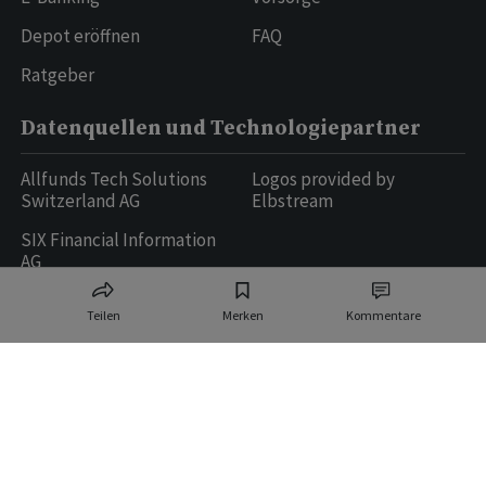
Depot eröffnen
FAQ
Ratgeber
Datenquellen und Technologiepartner
Allfunds Tech Solutions
Logos provided by
Switzerland AG
Elbstream
SIX Financial Information
AG
Teilen
Merken
Kommentare
Ringier AG | Ringier Medien Schweiz
16
weitere Publikationen