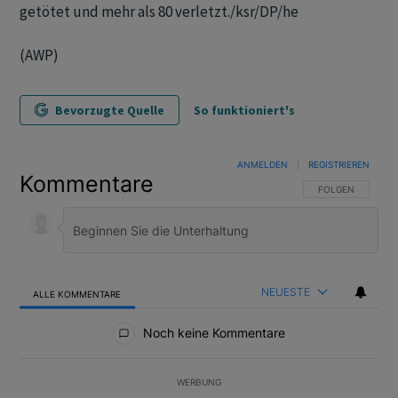
getötet und mehr als 80 verletzt./ksr/DP/he
(AWP)
Bevorzugte Quelle
So funktioniert's
ANMELDEN
|
REGISTRIEREN
Kommentare
FOLGE DIESER U
FOLGEN
NEUESTE
ALLE KOMMENTARE
Alle Kommentare
Noch keine Kommentare
WERBUNG