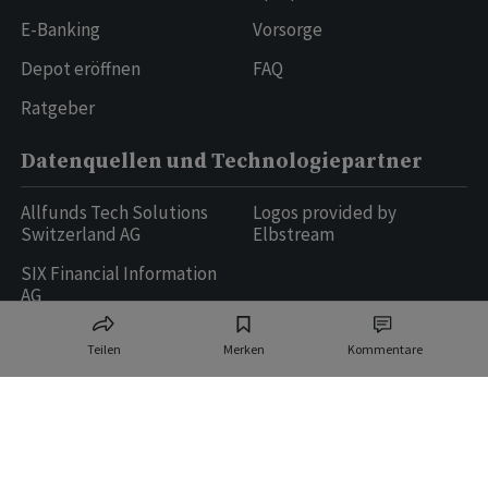
E-Banking
Vorsorge
Depot eröffnen
FAQ
Ratgeber
Datenquellen und Technologiepartner
Allfunds Tech Solutions
Logos provided by
Switzerland AG
Elbstream
SIX Financial Information
AG
Teilen
Merken
Kommentare
Ringier AG | Ringier Medien Schweiz
16
weitere Publikationen