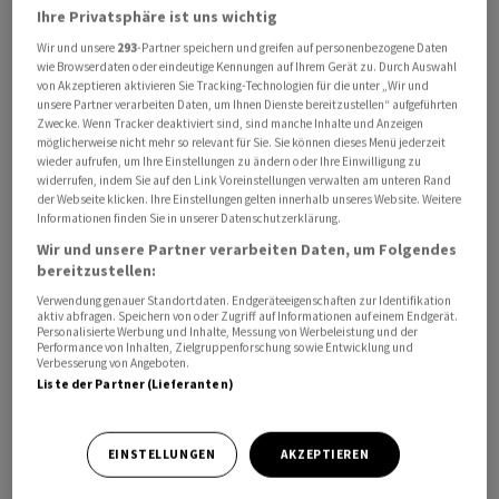
Ihre Privatsphäre ist uns wichtig
Der Westen hatte der Ukraine für die Flugabwehr
Waffen wie US-amerikanische Patriot-Systeme oder die
Wir und unsere
293
-Partner speichern und greifen auf personenbezogene Daten
wie Browserdaten oder eindeutige Kennungen auf Ihrem Gerät zu. Durch Auswahl
deutschen Iris-T-Komplexe geliefert. Doch die Raketen
von Akzeptieren aktivieren Sie Tracking-Technologien für die unter „Wir und
für solche Flugabwehrsysteme sind teuer und rar. Durch
unsere Partner verarbeiten Daten, um Ihnen Dienste bereitzustellen“ aufgeführten
Zwecke. Wenn Tracker deaktiviert sind, sind manche Inhalte und Anzeigen
den von US-Präsident Donald Trump begonnenen Iran-
möglicherweise nicht mehr so relevant für Sie. Sie können dieses Menü jederzeit
Krieg ist das Defizit an solchen Raketen noch grösser
wieder aufrufen, um Ihre Einstellungen zu ändern oder Ihre Einwilligung zu
widerrufen, indem Sie auf den Link Voreinstellungen verwalten am unteren Rand
geworden. Selenskyj hofft darauf, dass die USA der
der Webseite klicken. Ihre Einstellungen gelten innerhalb unseres Website. Weitere
Ukraine den Bau von Patriot-Raketen in Lizenz
Informationen finden Sie in unserer Datenschutzerklärung.
erlauben.
Wir und unsere Partner verarbeiten Daten, um Folgendes
bereitzustellen:
Das ukrainische Verteidigungsministerium bezeichnete
Verwendung genauer Standortdaten. Endgeräteeigenschaften zur Identifikation
aktiv abfragen. Speichern von oder Zugriff auf Informationen auf einem Endgerät.
die Abwehr ballistischer Raketen in einer Mitteilung
Personalisierte Werbung und Inhalte, Messung von Werbeleistung und der
Performance von Inhalten, Zielgruppenforschung sowie Entwicklung und
aufgrund des Mangels an Raketen für die Patriot-
Verbesserung von Angeboten.
Systeme als zentrale Herausforderung.
Liste der Partner (Lieferanten)
Verteidigungsminister Mychajlo Fedorow habe sich
bereits an fast 40 Partnerländer der Ukraine gewandt,
EINSTELLUNGEN
AKZEPTIEREN
und um die Lieferung von Patriot-Raketen aus deren
Beständen noch in diesem Monat im Austausch gegen