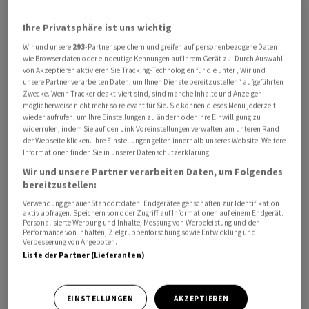
besonders bedeutend beschrieb er Gegenangriffe Kiews
Ihre Privatsphäre ist uns wichtig
mit Drohnen im russischen Hinterland. Sie hätten im Mai
ihre Wirksamkeit gezeigt und müssten nun kreativ
Wir und unsere
293
-Partner speichern und greifen auf personenbezogene Daten
wie Browserdaten oder eindeutige Kennungen auf Ihrem Gerät zu. Durch Auswahl
weiterentwickelt werden, sagte Selenskyj.
von Akzeptieren aktivieren Sie Tracking-Technologien für die unter „Wir und
unsere Partner verarbeiten Daten, um Ihnen Dienste bereitzustellen“ aufgeführten
Zwecke. Wenn Tracker deaktiviert sind, sind manche Inhalte und Anzeigen
Die Ukraine verteidigt sich seit mehr als vier Jahren
möglicherweise nicht mehr so relevant für Sie. Sie können dieses Menü jederzeit
gegen den russischen Angriffskrieg. Als Teil ihres
wieder aufrufen, um Ihre Einstellungen zu ändern oder Ihre Einwilligung zu
widerrufen, indem Sie auf den Link Voreinstellungen verwalten am unteren Rand
Abwehrkampfes greift sie immer wieder Ziele in
der Webseite klicken. Ihre Einstellungen gelten innerhalb unseres Website. Weitere
Russland an - zuletzt immer sichtbarer. Kiews Militär
Informationen finden Sie in unserer Datenschutzerklärung.
nimmt dabei vor allem Raffinerien, Pumpstationen und
Wir und unsere Partner verarbeiten Daten, um Folgendes
Exporthäfen der russischen Ölindustrie ins Visier. So will
bereitzustellen:
die Ukraine einerseits den Treibstoffnachschub für die
Verwendung genauer Standortdaten. Endgeräteeigenschaften zur Identifikation
aktiv abfragen. Speichern von oder Zugriff auf Informationen auf einem Endgerät.
russische Armee erschweren und andererseits Moskaus
Personalisierte Werbung und Inhalte, Messung von Werbeleistung und der
Performance von Inhalten, Zielgruppenforschung sowie Entwicklung und
Kriegskasse schmälern.
Verbesserung von Angeboten.
Liste der Partner (Lieferanten)
Selenskyj: Wiederaufbaukonferenz im Juni in Polen
EINSTELLUNGEN
AKZEPTIEREN
Selenskyj kündigte auch bilaterale Arbeit an. Austausch