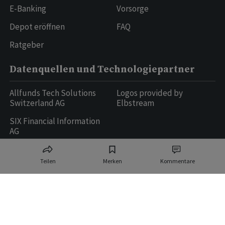
E-Banking
Vorsorge
Depot eröffnen
FAQ
Ratgeber
Datenquellen und Technologiepartner
Allfunds Tech Solutions
Logos provided by
Switzerland AG
Elbstream
SIX Financial Information
AG
Teilen
Merken
Kommentare
Ringier AG | Ringier Medien Schweiz
16
weitere Publikationen