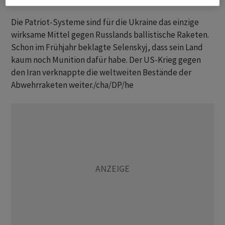
Die Patriot-Systeme sind für die Ukraine das einzige
wirksame Mittel gegen Russlands ballistische Raketen.
Schon im Frühjahr beklagte Selenskyj, dass sein Land
kaum noch Munition dafür habe. Der US-Krieg gegen
den Iran verknappte die weltweiten Bestände der
Abwehrraketen weiter./cha/DP/he