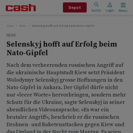
Depot
Suche
Login
Menu
Home
News
Selenskyj hofft auf Erfolg beim Nato-Gipfel
NEWS
Selenskyj hofft auf Erfolg beim
Nato-Gipfel
Nach dem verheerenden russischen Angriff auf
die ukrainische Hauptstadt Kiew setzt Präsident
Wolodymyr Selenskyj grosse Hoffnungen in den
Nato-Gipfel in Ankara. Der Gipfel dürfe nicht
nur «leere Worte» hervorbringen, sondern mehr
Schutz für die Ukraine, sagte Selenskyj in seiner
abendlichen Videoansprache. «Es war ein
brutaler Angriff», beschrieb er die russischen
Drohnen- und Raketenattacken gegen Kiew und
das Umland in der Nacht zum Montag. Es seien