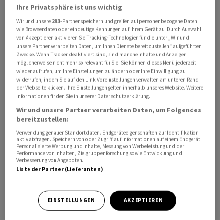
Ihre Privatsphäre ist uns wichtig
Trotz guter Abschussquoten der Flugabwehr gegen
russische Drohnen und Marschflugkörper sowie
Wir und unsere
293
-Partner speichern und greifen auf personenbezogene Daten
wie Browserdaten oder eindeutige Kennungen auf Ihrem Gerät zu. Durch Auswahl
Raketen gebe es klare Mängel. «Wenn die
von Akzeptieren aktivieren Sie Tracking-Technologien für die unter „Wir und
entsprechenden Abwehrmittel vorhanden sind, erzielen
unsere Partner verarbeiten Daten, um Ihnen Dienste bereitzustellen“ aufgeführten
Zwecke. Wenn Tracker deaktiviert sind, sind manche Inhalte und Anzeigen
unsere Soldaten wirklich hohe Abschussquoten, und
möglicherweise nicht mehr so relevant für Sie. Sie können dieses Menü jederzeit
genau damit lässt sich das Problem bei den
wieder aufrufen, um Ihre Einstellungen zu ändern oder Ihre Einwilligung zu
widerrufen, indem Sie auf den Link Voreinstellungen verwalten am unteren Rand
ballistischen Raketen erklären: Es gibt nicht genügend
der Webseite klicken. Ihre Einstellungen gelten innerhalb unseres Website. Weitere
Abwehrmittel», sagte Selenskyj. Er beklagte einmal
Informationen finden Sie in unserer Datenschutzerklärung.
mehr das Fehlen von Munition für die Patriot-
Wir und unsere Partner verarbeiten Daten, um Folgendes
Abwehrsysteme.
bereitzustellen:
Verwendung genauer Standortdaten. Endgeräteeigenschaften zur Identifikation
aktiv abfragen. Speichern von oder Zugriff auf Informationen auf einem Endgerät.
«Es ist einfach Unsinn, dass die Produktion in der
Personalisierte Werbung und Inhalte, Messung von Werbeleistung und der
Performance von Inhalten, Zielgruppenforschung sowie Entwicklung und
heutigen Welt bislang nicht so weit ist, wie es
Verbesserung von Angeboten.
tatsächlich notwendig wäre, um die Menschen vor
Liste der Partner (Lieferanten)
ballistischem Terror zu schützen», sagte er. Selenskyj
deutete an, dass die Ukraine selbst Patriot-Raketen
EINSTELLUNGEN
AKZEPTIEREN
herstellen könne - sie bräuchte dafür aber die Lizenzen
und Zustimmung der USA.