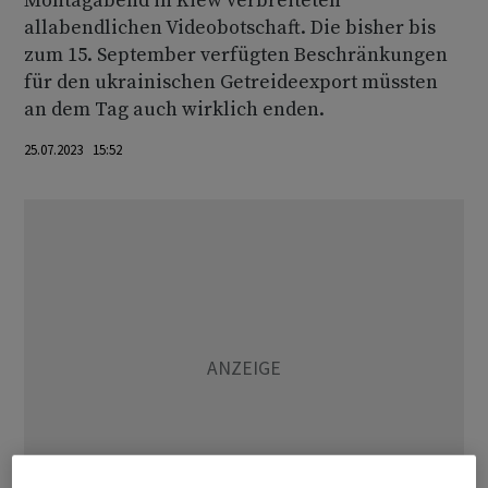
Montagabend in Kiew verbreiteten
allabendlichen Videobotschaft. Die bisher bis
zum 15. September verfügten Beschränkungen
für den ukrainischen Getreideexport müssten
an dem Tag auch wirklich enden.
25.07.2023 15:52