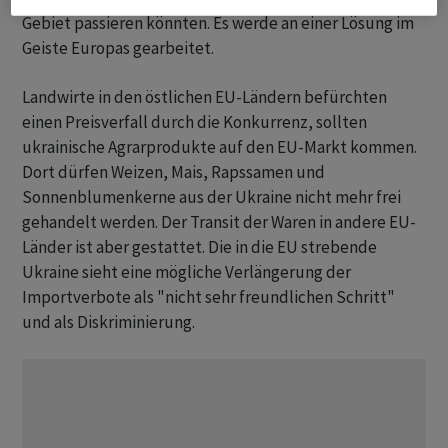
Gebiet passieren könnten. Es werde an einer Lösung im
Geiste Europas gearbeitet.
Landwirte in den östlichen EU-Ländern befürchten
einen Preisverfall durch die Konkurrenz, sollten
ukrainische Agrarprodukte auf den EU-Markt kommen.
Dort dürfen Weizen, Mais, Rapssamen und
Sonnenblumenkerne aus der Ukraine nicht mehr frei
gehandelt werden. Der Transit der Waren in andere EU-
Länder ist aber gestattet. Die in die EU strebende
Ukraine sieht eine mögliche Verlängerung der
Importverbote als "nicht sehr freundlichen Schritt"
und als Diskriminierung.