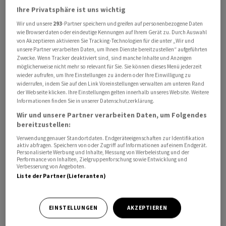
Ihre Privatsphäre ist uns wichtig
Wir und unsere
293
-Partner speichern und greifen auf personenbezogene Daten
wie Browserdaten oder eindeutige Kennungen auf Ihrem Gerät zu. Durch Auswahl
"Jede Verlängerung dieser Einschränkungen ist absolut
von Akzeptieren aktivieren Sie Tracking-Technologien für die unter „Wir und
inakzeptabel und klar nicht europäisch", sagte er. Es
unsere Partner verarbeiten Daten, um Ihnen Dienste bereitzustellen“ aufgeführten
Zwecke. Wenn Tracker deaktiviert sind, sind manche Inhalte und Anzeigen
dürfe keine Blockade des ukrainischen Exports mehr
möglicherweise nicht mehr so relevant für Sie. Sie können dieses Menü jederzeit
geben, schrieb er auch in einer Nachricht in seinem
wieder aufrufen, um Ihre Einstellungen zu ändern oder Ihre Einwilligung zu
widerrufen, indem Sie auf den Link Voreinstellungen verwalten am unteren Rand
Telegram-Kanal.
der Webseite klicken. Ihre Einstellungen gelten innerhalb unseres Website. Weitere
Informationen finden Sie in unserer Datenschutzerklärung.
Die EU-Kommission hatte Anfang Juni beschlossen,
Wir und unsere Partner verarbeiten Daten, um Folgendes
Einschränkungen für Getreideimporte aus der Ukraine
bereitzustellen:
bis zum 15. September zu verlängern. Die fünf östlichen
Verwendung genauer Standortdaten. Endgeräteeigenschaften zur Identifikation
aktiv abfragen. Speichern von oder Zugriff auf Informationen auf einem Endgerät.
EU-Staaten Polen, Ungarn, Slowakei, Rumänien und
Personalisierte Werbung und Inhalte, Messung von Werbeleistung und der
Performance von Inhalten, Zielgruppenforschung sowie Entwicklung und
Bulgarien wollen auch nach dem Datum am
Verbesserung von Angeboten.
Importverbot festhalten, wenn die EU-Kommission
Liste der Partner (Lieferanten)
keine andere Lösung findet.
EINSTELLUNGEN
AKZEPTIEREN
Selenskyj sagte, er habe mit Regierungsbeamten und
Experten beraten, wie die Agrarprodukte wieder EU-