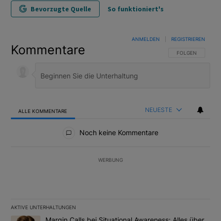
Bevorzugte Quelle
So funktioniert's
ANMELDEN
|
REGISTRIEREN
Kommentare
FOLGE DIESER U
FOLGEN
NEUESTE
ALLE KOMMENTARE
Alle Kommentare
Noch keine Kommentare
WERBUNG
AKTIVE UNTERHALTUNGEN
Das Folgende ist eine Liste der am meisten kommentierten Artikel
Ein Trendartikel mit dem Titel "Margin Calls bei Situational Awar
Margin Calls bei Situational Awareness: Alles über