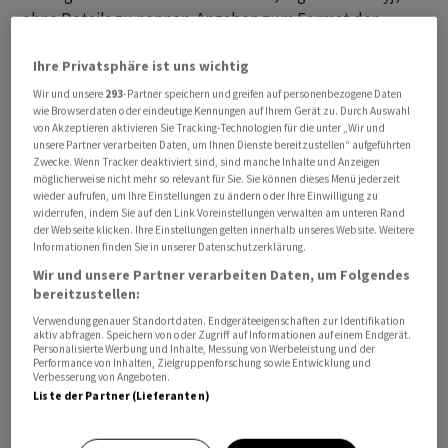
ohne Details zu nennen. Angaben zum Format der
Beratung machte er nicht. Weil er in der Ukraine ist,
Ihre Privatsphäre ist uns wichtig
dürfte eine Videoschalte gemeint sein.
Wir und unsere
293
-Partner speichern und greifen auf personenbezogene Daten
wie Browserdaten oder eindeutige Kennungen auf Ihrem Gerät zu. Durch Auswahl
Friedensbemühungen liegen auf Eis
von Akzeptieren aktivieren Sie Tracking-Technologien für die unter „Wir und
unsere Partner verarbeiten Daten, um Ihnen Dienste bereitzustellen“ aufgeführten
Die Bemühungen um ein Ende des seit mehr als vier
Zwecke. Wenn Tracker deaktiviert sind, sind manche Inhalte und Anzeigen
möglicherweise nicht mehr so relevant für Sie. Sie können dieses Menü jederzeit
Jahren dauernden russischen Angriffskrieges lagen in
wieder aufrufen, um Ihre Einstellungen zu ändern oder Ihre Einwilligung zu
den vergangenen Wochen auf Eis. Die USA, die sich nicht
widerrufen, indem Sie auf den Link Voreinstellungen verwalten am unteren Rand
der Webseite klicken. Ihre Einstellungen gelten innerhalb unseres Website. Weitere
als Verbündete der Ukraine, sondern als Vermittler
Informationen finden Sie in unserer Datenschutzerklärung.
sehen, waren durch den Iran-Krieg abgelenkt.
Wir und unsere Partner verarbeiten Daten, um Folgendes
bereitzustellen:
Die europäischen Verbündeten Kiews waren bislang
Verwendung genauer Standortdaten. Endgeräteeigenschaften zur Identifikation
aktiv abfragen. Speichern von oder Zugriff auf Informationen auf einem Endgerät.
eher am Rande beteiligt. Sie diskutieren aber, mit
Personalisierte Werbung und Inhalte, Messung von Werbeleistung und der
welchen Forderungen und welchen Unterhändlern man
Performance von Inhalten, Zielgruppenforschung sowie Entwicklung und
Verbesserung von Angeboten.
wieder mit Russland über ein Kriegsende reden sollte.
Liste der Partner (Lieferanten)
Moskau gibt sich gesprächsbereit, rückt aber nicht von
seinen maximalen Kriegszielen ab.