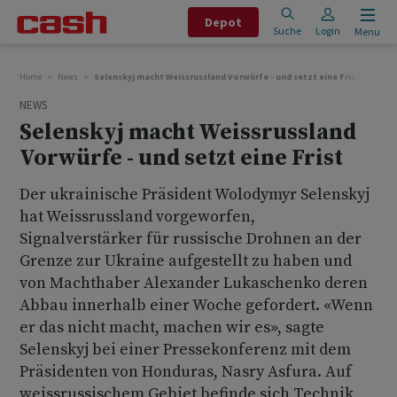
Depot
Suche
Login
Menu
Home
News
Selenskyj macht Weissrussland Vorwürfe - und setzt eine Frist
NEWS
Selenskyj macht Weissrussland
Vorwürfe - und setzt eine Frist
Der ukrainische Präsident Wolodymyr Selenskyj
hat Weissrussland vorgeworfen,
Signalverstärker für russische Drohnen an der
Grenze zur Ukraine aufgestellt zu haben und
von Machthaber Alexander Lukaschenko deren
Abbau innerhalb einer Woche gefordert. «Wenn
er das nicht macht, machen wir es», sagte
Selenskyj bei einer Pressekonferenz mit dem
Präsidenten von Honduras, Nasry Asfura. Auf
weissrussischem Gebiet befinde sich Technik,