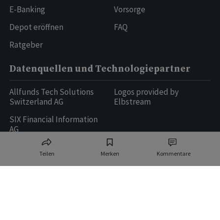
E-Banking
Vorsorge
Depot eröffnen
FAQ
Ratgeber
Datenquellen und Technologiepartner
Allfunds Tech Solutions
Logos provided by
Switzerland AG
Elbstream
SIX Financial Information
AG
Teilen
Merken
Kommentare
Ringier AG | Ringier Medien Schweiz
16
weitere Publikationen