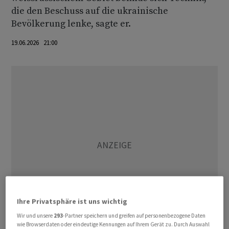
die den Beschuss auf die ukrainische
Bevölkerung lenke, sagte er.
19.06.2026 21:00
Ihre Privatsphäre ist uns wichtig
Wir und unsere
293
-Partner speichern und greifen auf personenbezogene Daten
wie Browserdaten oder eindeutige Kennungen auf Ihrem Gerät zu. Durch Auswahl