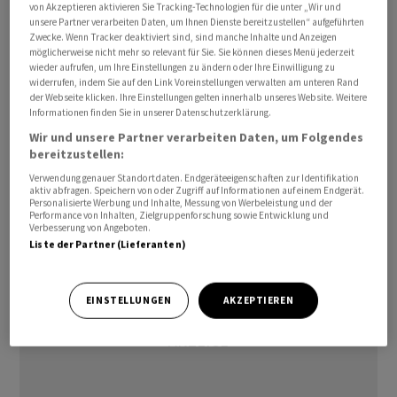
von Akzeptieren aktivieren Sie Tracking-Technologien für die unter „Wir und
Weissrussland gilt als Russlands engster Verbündeter.
unsere Partner verarbeiten Daten, um Ihnen Dienste bereitzustellen“ aufgeführten
Bei ihrem Einmarsch in die Ukraine im Februar 2022
Zwecke. Wenn Tracker deaktiviert sind, sind manche Inhalte und Anzeigen
möglicherweise nicht mehr so relevant für Sie. Sie können dieses Menü jederzeit
stiess die russische Armee auch von weissrussischem
wieder aufrufen, um Ihre Einstellungen zu ändern oder Ihre Einwilligung zu
Gebiet in Richtung der ukrainischen Hauptstadt Kiew
widerrufen, indem Sie auf den Link Voreinstellungen verwalten am unteren Rand
der Webseite klicken. Ihre Einstellungen gelten innerhalb unseres Website. Weitere
vor. Selenskyj spricht seit Wochen davon, dass Russland
Informationen finden Sie in unserer Datenschutzerklärung.
versuche, Weissrussland in den Krieg hineinzuziehen
Wir und unsere Partner verarbeiten Daten, um Folgendes
und warnt Minsk davor./ksr/DP/men
bereitzustellen:
Verwendung genauer Standortdaten. Endgeräteeigenschaften zur Identifikation
(AWP)
aktiv abfragen. Speichern von oder Zugriff auf Informationen auf einem Endgerät.
Personalisierte Werbung und Inhalte, Messung von Werbeleistung und der
Performance von Inhalten, Zielgruppenforschung sowie Entwicklung und
Verbesserung von Angeboten.
Liste der Partner (Lieferanten)
EINSTELLUNGEN
AKZEPTIEREN