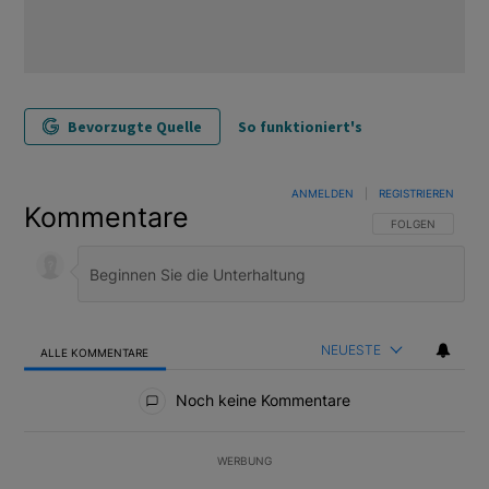
Bevorzugte Quelle
So funktioniert's
ANMELDEN
|
REGISTRIEREN
Kommentare
FOLGE DIESER U
FOLGEN
NEUESTE
ALLE KOMMENTARE
Alle Kommentare
Noch keine Kommentare
WERBUNG