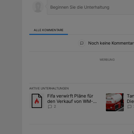
ALLE KOMMENTARE
Alle Kommentare
Noch keine Kommentar
WERBUNG
AKTIVE UNTERHALTUNGEN
Das Folgende ist eine Liste der am meisten kommentier
Fifa verwirft Pläne für
Tan
Ein Trendartikel mit dem Titel "Fifa verwirft Pläne f
Ein Trendartik
den Verkauf von WM-
Die
Anteilen
teu
2
U