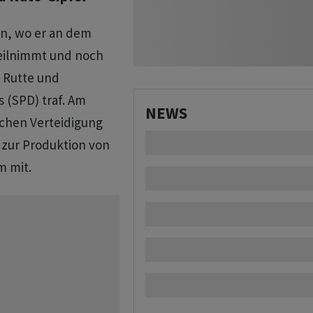
ein, wo er an dem
teilnimmt und noch
 Rutte und
s (SPD) traf. Am
NEWS
schen Verteidigung
 zur Produktion von
m mit.