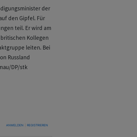
eidigungsminister der
uf den Gipfel. Für
ngen teil. Er wird am
ritischen Kollegen
ktgruppe leiten. Bei
 von Russland
/mau/DP/stk
TUNG, UM BENACHRICHTIGT ZU WERDEN, WENN NEUE KOMMENTARE VERÖFFENTLICHT WE
ANMELDEN
|
REGISTRIEREN