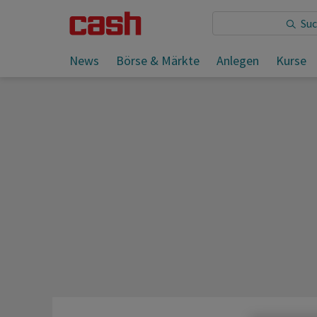
Sie lesen:
Selenskyj spricht erneut mit Trump und Ma
News
Börse & Märkte
Anlegen
Kurse