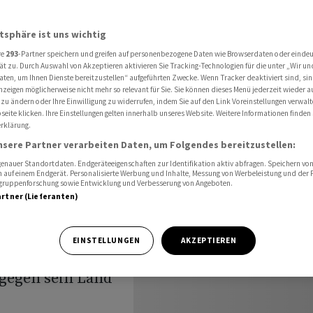
ron
atsphäre ist uns wichtig
re
293
-Partner speichern und greifen auf personenbezogene Daten wie Browserdaten oder einde
erneut
ät zu. Durch Auswahl von Akzeptieren aktivieren Sie Tracking-Technologien für die unter „Wir un
aten, um Ihnen Dienste bereitzustellen“ aufgeführten Zwecke. Wenn Tracker deaktiviert sind, s
nzeigen möglicherweise nicht mehr so relevant für Sie. Sie können dieses Menü jederzeit wieder a
cron
 zu ändern oder Ihre Einwilligung zu widerrufen, indem Sie auf den Link Voreinstellungen verwal
eite klicken. Ihre Einstellungen gelten innerhalb unseres Website. Weitere Informationen finden 
rklärung.
nsere Partner verarbeiten Daten, um Folgendes bereitzustellen:
nauer Standortdaten. Endgeräteeigenschaften zur Identifikation aktiv abfragen. Speichern von 
 auf einem Endgerät. Personalisierte Werbung und Inhalte, Messung von Werbeleistung und der
elgruppenforschung sowie Entwicklung und Verbesserung von Angeboten.
artner (Lieferanten)
myr Selenskyj
ld Trump und
EINSTELLUNGEN
AKZEPTIEREN
manuel Macron
 gegen sein Land