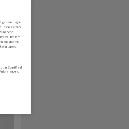
utige Kennungen
d unsere Partner
ind manche
ufrufen, um Ihre
ten am unteren
Sie in unserer
oder Zugriff auf
 Performance von