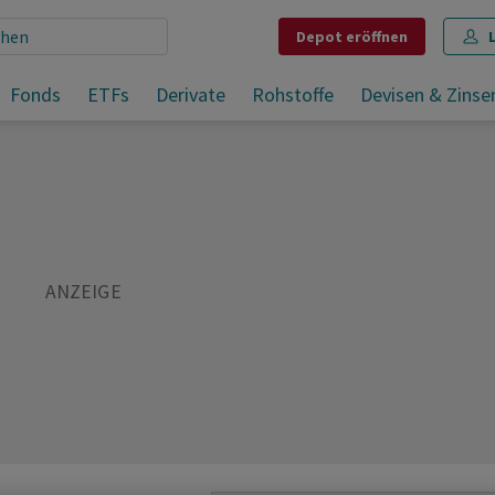
Depot
eröffnen
cron
Fonds
ETFs
Derivate
Rohstoffe
Devisen & Zinse
Teilen
Merken
Drucken
Kommentare