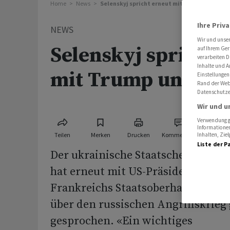
Home
News
Selenskyj spricht erneut mit Trump und Mac
Ihre Priv
NEWS
Wir und unse
Selenskyj spricht 
auf Ihrem Ger
verarbeiten D
Inhalte und A
mit Trump und Ma
Einstellungen
Rand der Webs
Datenschutze
Wir und u
Verwendung ge
Informationen
Teilen
Merken
Drucken
Kommentare
Inhalten, Zi
Liste der P
Der ukrainische Staatschef Wolody
hat erneut mit US-Präsident Dona
Frankreichs Staatsoberhaupt Em
über den russischen Angriffskrieg
gesprochen. «Ein wichtiges