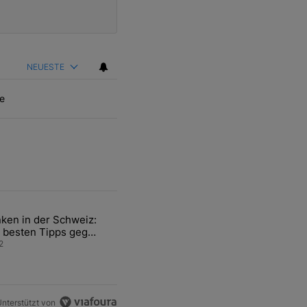
NEUESTE
e
ten Artikel der letzten 7 days.
ken in der Schweiz:
ür den Verkauf von WM-Anteilen" mit 2 kommentare.
el mit dem Titel "Tanken in der Schweiz: Die besten Tipps gegen teu
 besten Tipps gegen
ren Sprit
2
nterstützt von