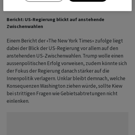
Verhandlungen.
Bericht: US-Regierung blickt auf anstehende
Zwischenwahlen
Einem Bericht der «The New York Times» zufolge liegt
dabei der Blick der US-Regierung vor allem auf den
anstehenden US-Zwischenwahlen. Trump wolle einen
aussenpolitischen Erfolg vorweisen, zudem könnte sich
der Fokus der Regierung danach stärker auf die
Innenpolitik verlagern. Unklar bleibt demnach, welche
Konsequenzen Washington ziehen würde, sollte Kiew
bei strittigen Fragen wie Gebietsabtretungen nicht
einlenken.