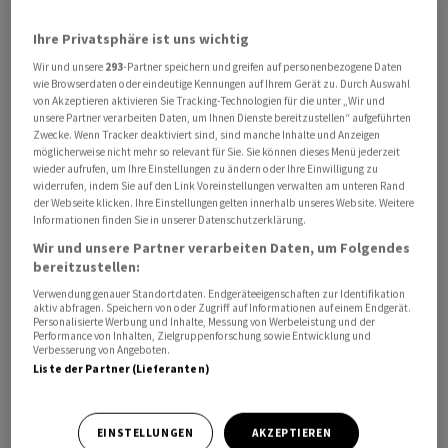
Ihre Privatsphäre ist uns wichtig
Trump forderte von Selenskyj «Bewegung» für Deal mit
Wir und unsere
293
-Partner speichern und greifen auf personenbezogene Daten
wie Browserdaten oder eindeutige Kennungen auf Ihrem Gerät zu. Durch Auswahl
Moskau
von Akzeptieren aktivieren Sie Tracking-Technologien für die unter „Wir und
unsere Partner verarbeiten Daten, um Ihnen Dienste bereitzustellen“ aufgeführten
Zuvor hatte US-Präsident Donald Trump Selenskyj zu
Zwecke. Wenn Tracker deaktiviert sind, sind manche Inhalte und Anzeigen
möglicherweise nicht mehr so relevant für Sie. Sie können dieses Menü jederzeit
Zugeständnissen bei den Verhandlungen für ein Ende
wieder aufrufen, um Ihre Einstellungen zu ändern oder Ihre Einwilligung zu
des russischen Angriffskrieges gegen die Ukraine
widerrufen, indem Sie auf den Link Voreinstellungen verwalten am unteren Rand
der Webseite klicken. Ihre Einstellungen gelten innerhalb unseres Website. Weitere
aufgefordert. Trump sagte vor Journalisten am Weissen
Informationen finden Sie in unserer Datenschutzerklärung.
Haus: «Russland will einen Deal machen, und Selenskyj
Wir und unsere Partner verarbeiten Daten, um Folgendes
muss in Bewegung kommen, sonst verpasst er eine
bereitzustellen:
grosse Chance.» Damit erhöht die US-Regierung den
Verwendung genauer Standortdaten. Endgeräteeigenschaften zur Identifikation
aktiv abfragen. Speichern von oder Zugriff auf Informationen auf einem Endgerät.
Druck auf Kiew vor einer neuen Verhandlungsrunde, die
Personalisierte Werbung und Inhalte, Messung von Werbeleistung und der
nach russischen Angaben für nächste Woche in Genf
Performance von Inhalten, Zielgruppenforschung sowie Entwicklung und
Verbesserung von Angeboten.
geplant ist. Selenskyj und andere ukrainische Vertreter
Liste der Partner (Lieferanten)
hatten zuletzt erklärt, dass die USA eine
Friedensvereinbarung bis Juni anstreben. In München
EINSTELLUNGEN
AKZEPTIEREN
sagte Selenskyj aber nichts zum Zeitablauf der