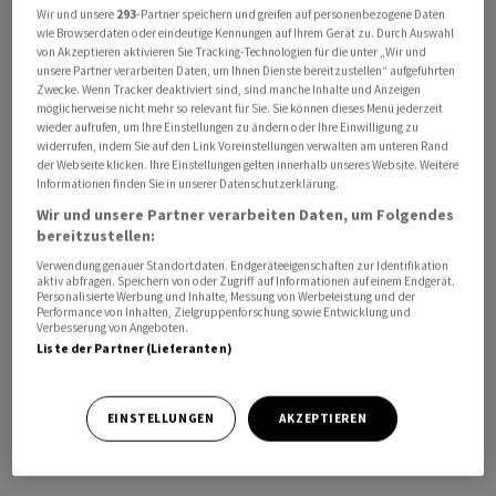
Wir und unsere
293
-Partner speichern und greifen auf personenbezogene Daten
Ukrainer in der Region besucht, Soldaten
wie Browserdaten oder eindeutige Kennungen auf Ihrem Gerät zu. Durch Auswahl
ausgezeichnet und sich von den Offizieren ein Lagebild
von Akzeptieren aktivieren Sie Tracking-Technologien für die unter „Wir und
unsere Partner verarbeiten Daten, um Ihnen Dienste bereitzustellen“ aufgeführten
geben lassen, wie aus verschiedenen Beiträgen in
Zwecke. Wenn Tracker deaktiviert sind, sind manche Inhalte und Anzeigen
sozialen Netzwerken des Präsidenten hervorgeht. Es ist
möglicherweise nicht mehr so relevant für Sie. Sie können dieses Menü jederzeit
wieder aufrufen, um Ihre Einstellungen zu ändern oder Ihre Einwilligung zu
nicht die erste Reise Selenskyjs ins Frontgebiet. Die
widerrufen, indem Sie auf den Link Voreinstellungen verwalten am unteren Rand
Region Donezk ist schwer umkämpft, die Ukrainer
der Webseite klicken. Ihre Einstellungen gelten innerhalb unseres Website. Weitere
halten noch etwa ein Fünftel des Territoriums, darunter
Informationen finden Sie in unserer Datenschutzerklärung.
aber auch den gut ausgebauten Verteidigungsgürtel
Wir und unsere Partner verarbeiten Daten, um Folgendes
bereitzustellen:
um das Ballungsgebiet rund um Slowjansk und
Verwendung genauer Standortdaten. Endgeräteeigenschaften zur Identifikation
Kramatorsk.
aktiv abfragen. Speichern von oder Zugriff auf Informationen auf einem Endgerät.
Personalisierte Werbung und Inhalte, Messung von Werbeleistung und der
Performance von Inhalten, Zielgruppenforschung sowie Entwicklung und
Nach längerer Pause verhandeln Moskau und Kiew
Verbesserung von Angeboten.
inzwischen wieder über einen Weg zur Beendigung des
Liste der Partner (Lieferanten)
Kriegs. Russland fordert dabei für ein Ende der seit
mehr als vier Jahre andauernden Kampfhandlungen den
EINSTELLUNGEN
AKZEPTIEREN
Abzug der ukrainischen Streitkräfte aus dieser Region.
Kiew lehnt diese Forderung ab./bal/DP/zb