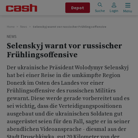
Depot
Suche
Login
Menu
Home
News
Selenskyj warnt vor russischer Frühlingsoffensive
NEWS
Selenskyj warnt vor russischer
Frühlingsoffensive
Der ukrainische Präsident Wolodymyr Selenskyj
hat bei einer Reise in die umkämpfte Region
Donezk im Osten des Landes vor einer
Frühlingsoffensive des russischen Militärs
gewarnt. Diese werde gerade vorbereitet und es
sei wichtig, dass die Verteidigungspositionen
ausgebaut und die ukrainischen Soldaten gut
ausgerüstet seien für den Fall, sagte er in seiner
abendlichen Videoansprache - diesmal aus der
Stadt Druschkiwka, gut 20 Kilometer von der