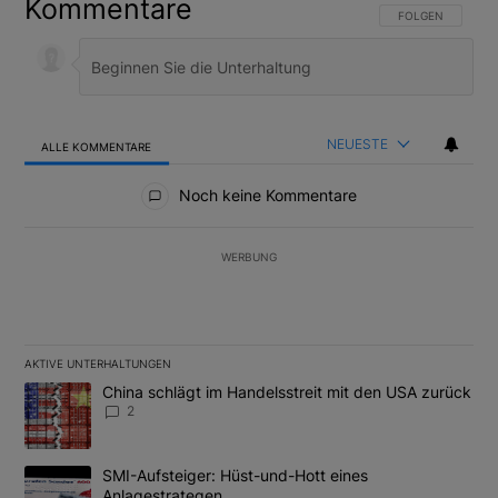
Kommentare
FOLGE DIESER U
FOLGEN
NEUESTE
ALLE KOMMENTARE
Alle Kommentare
Noch keine Kommentare
WERBUNG
AKTIVE UNTERHALTUNGEN
Das Folgende ist eine Liste der am meisten kommentierten Artikel
Ein Trendartikel mit dem Titel "China schlägt im Handelsstreit m
China schlägt im Handelsstreit mit den USA zurück
2
Ein Trendartikel mit dem Titel "SMI-Aufsteiger: Hüst-und-Hott e
SMI-Aufsteiger: Hüst-und-Hott eines
Anlagestrategen