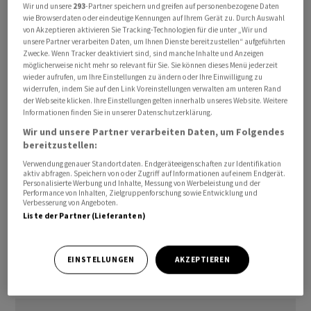
Wir und unsere
293
-Partner speichern und greifen auf personenbezogene Daten
umfasst den Streaming-Dienst ITVX und die frei
wie Browserdaten oder eindeutige Kennungen auf Ihrem Gerät zu. Durch Auswahl
empfangbaren Sender von ITV, nicht aber etwa die
von Akzeptieren aktivieren Sie Tracking-Technologien für die unter „Wir und
unsere Partner verarbeiten Daten, um Ihnen Dienste bereitzustellen“ aufgeführten
Produktionssparte. Die Nachrichtenredaktionen der
Zwecke. Wenn Tracker deaktiviert sind, sind manche Inhalte und Anzeigen
beiden Sender sollen eigenständig bleiben. Sky hat sich
möglicherweise nicht mehr so relevant für Sie. Sie können dieses Menü jederzeit
wieder aufrufen, um Ihre Einstellungen zu ändern oder Ihre Einwilligung zu
demnach zudem zu einem fünfjährigen Liefervertrag im
widerrufen, indem Sie auf den Link Voreinstellungen verwalten am unteren Rand
Wert von 2,1 Milliarden Pfund verpflichtet.
der Webseite klicken. Ihre Einstellungen gelten innerhalb unseres Website. Weitere
Informationen finden Sie in unserer Datenschutzerklärung.
Wir und unsere Partner verarbeiten Daten, um Folgendes
Die Vereinbarung braucht laut Sky noch die
bereitzustellen:
Zustimmung der Aktionäre und Aufsichtsbehörden. ITV
Verwendung genauer Standortdaten. Endgeräteeigenschaften zur Identifikation
ist Grossbritanniens grösster kommerzieller
aktiv abfragen. Speichern von oder Zugriff auf Informationen auf einem Endgerät.
Personalisierte Werbung und Inhalte, Messung von Werbeleistung und der
Fernsehsender, hat jedoch als Public Service
Performance von Inhalten, Zielgruppenforschung sowie Entwicklung und
Broadcaster einen gesetzlichen Versorgungsauftrag. Die
Verbesserung von Angeboten.
Liste der Partner (Lieferanten)
Fernsehsender sollen frei empfangbar und ITVX
weiterhin kostenlos angeboten werden, heisst es. Die
Aktie von ITV notierte am Montagnachmittag nach
EINSTELLUNGEN
AKZEPTIEREN
einem festen Start nahezu unverändert./pba/DP/mis/he