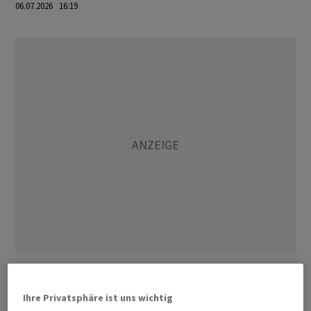
06.07.2026 16:19
Entstehen soll der Mitteilung von Sky zufolge ein
führender britischer Streaminganbieter als Alternative
Ihre Privatsphäre ist uns wichtig
zu den globalen Streaming-Giganten. Das Geschäft