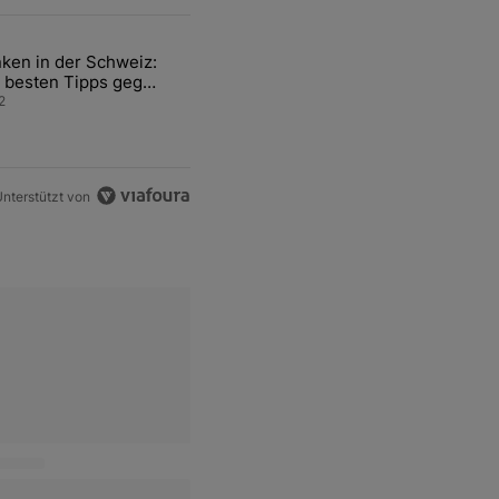
ten Artikel der letzten 7 days.
ken in der Schweiz:
ür den Verkauf von WM-Anteilen" mit 2 kommentare.
el mit dem Titel "Tanken in der Schweiz: Die besten Tipps gegen teu
 besten Tipps gegen
ren Sprit
2
nterstützt von