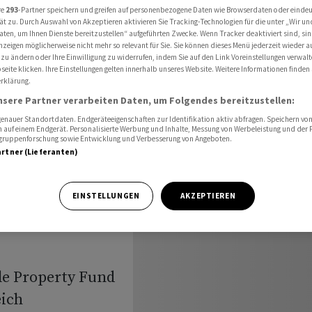
talerhöhung 118 Millionen Franken ein
re
293
-Partner speichern und greifen auf personenbezogene Daten wie Browserdaten oder einde
ät zu. Durch Auswahl von Akzeptieren aktivieren Sie Tracking-Technologien für die unter „Wir un
aten, um Ihnen Dienste bereitzustellen“ aufgeführten Zwecke. Wenn Tracker deaktiviert sind, s
nzeigen möglicherweise nicht mehr so relevant für Sie. Sie können dieses Menü jederzeit wieder a
 zu ändern oder Ihre Einwilligung zu widerrufen, indem Sie auf den Link Voreinstellungen verwal
operty
eite klicken. Ihre Einstellungen gelten innerhalb unseres Website. Weitere Informationen finden 
rklärung.
nsere Partner verarbeiten Daten, um Folgendes bereitzustellen:
nauer Standortdaten. Endgeräteeigenschaften zur Identifikation aktiv abfragen. Speichern von 
 auf einem Endgerät. Personalisierte Werbung und Inhalte, Messung von Werbeleistung und der
118
elgruppenforschung sowie Entwicklung und Verbesserung von Angeboten.
artner (Lieferanten)
 ein
EINSTELLUNGEN
AKZEPTIEREN
le Property Fund
eich