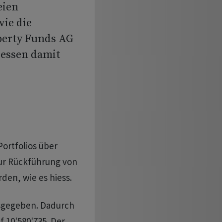
eien
ie die
perty Funds AG
iessen damit
ortfolios über
ur Rückführung von
en, wie es hiess.
usgegeben. Dadurch
f 10'580'735. Der