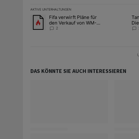
AKTIVE UNTERHALTUNGEN
Das Folgende ist eine Liste der am meisten kommentier
Fifa verwirft Pläne für
Tan
Ein Trendartikel mit dem Titel "Fifa verwirft Pläne f
Ein Trendartik
den Verkauf von WM-
Die
Anteilen
teu
2
U
DAS KÖNNTE SIE AUCH INTERESSIEREN