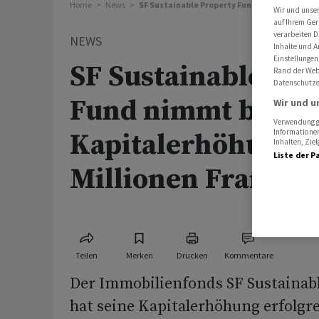
Home
News
SF Sustainable Property Fund nimmt bei Kapi
Wir und unse
auf Ihrem Ger
verarbeiten D
NEWS
Inhalte und A
Einstellungen
SF Sustainable Pr
Rand der Webs
Datenschutze
Fund nimmt bei
Wir und u
Verwendung ge
Informationen
Kapitalerhöhung 
Inhalten, Zi
Liste der P
Millionen Franken
Teilen
Merken
Drucken
Kommentare
Der Immobilienfonds SF Sustainab
hat seine Kapitalerhöhung erfolgr