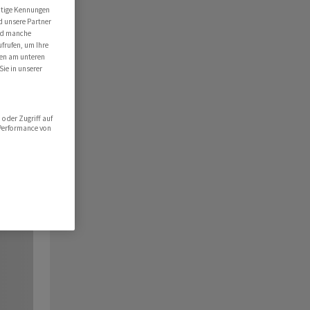
utige Kennungen
d unsere Partner
ind manche
ufrufen, um Ihre
ten am unteren
Sie in unserer
oder Zugriff auf
 Performance von