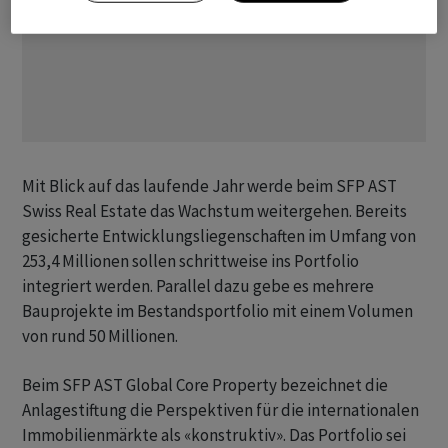
Mit Blick auf das laufende Jahr werde beim SFP AST
Swiss Real Estate das Wachstum weitergehen. Bereits
gesicherte Entwicklungsliegenschaften im Umfang von
253,4 Millionen sollen schrittweise ins Portfolio
integriert werden. Parallel dazu gebe es mehrere
Bauprojekte im Bestandsportfolio mit einem Volumen
von rund 50 Millionen.
Beim SFP AST Global Core Property bezeichnet die
Anlagestiftung die Perspektiven für die internationalen
Immobilienmärkte als «konstruktiv». Das Portfolio sei