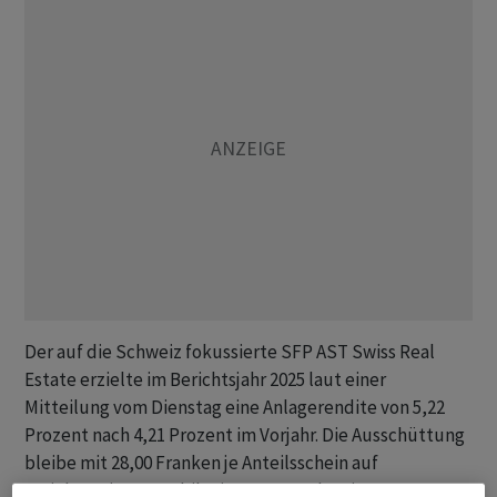
Der auf die Schweiz fokussierte SFP AST Swiss Real
Estate erzielte im Berichtsjahr 2025 laut einer
Mitteilung vom Dienstag eine Anlagerendite von 5,22
Prozent nach 4,21 Prozent im Vorjahr. Die Ausschüttung
bleibe mit 28,00 Franken je Anteilsschein auf
Vorjahresniveau stabil. Dies entspreche einer