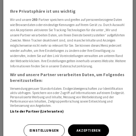
Ausschüttungsrendite von 2,3 Prozent, womit sich die
Ihre Privatsphäre ist uns wichtig
Ausschüttungsquote auf 81,9 Prozent von zuvor 85,9
Wir und unsere
293
-Partner speichern und greifen auf personenbezogene Daten
Prozent reduziert habe.
wie Browserdaten oder eindeutige Kennungen auf Ihrem Gerät zu. Durch Auswahl
von Akzeptieren aktivieren Sie Tracking-Technologien für die unter „Wir und
Bei der Anlagegruppe SFP AST Global Core Property sei
unsere Partner verarbeiten Daten, um Ihnen Dienste bereitzustellen“ aufgeführten
Zwecke. Wenn Tracker deaktiviert sind, sind manche Inhalte und Anzeigen
das Jahr 2025 von einer Normalisierung der
möglicherweise nicht mehr so relevant für Sie. Sie können dieses Menü jederzeit
internationalen Immobilienmärkte geprägt gewesen.
wieder aufrufen, um Ihre Einstellungen zu ändern oder Ihre Einwilligung zu
widerrufen, indem Sie auf den Link Voreinstellungen verwalten am unteren Rand
Hohe Währungsabsicherungskosten sowie vereinzelte
der Webseite klicken. Ihre Einstellungen gelten innerhalb unseres Website. Weitere
negative Bewertungseffekte hätten indes belastet.
Informationen finden Sie in unserer Datenschutzerklärung.
Gleichzeitig konnte aber der operative Ertrag der
Wir und unsere Partner verarbeiten Daten, um Folgendes
bereitzustellen:
zugrundeliegenden Zielfonds im Jahresvergleich um
über 12 Prozent gesteigert werden.
Verwendung genauer Standortdaten. Endgeräteeigenschaften zur Identifikation
aktiv abfragen. Speichern von oder Zugriff auf Informationen auf einem Endgerät.
Personalisierte Werbung und Inhalte, Messung von Werbeleistung und der
Performance von Inhalten, Zielgruppenforschung sowie Entwicklung und
Verbesserung von Angeboten.
Liste der Partner (Lieferanten)
EINSTELLUNGEN
AKZEPTIEREN