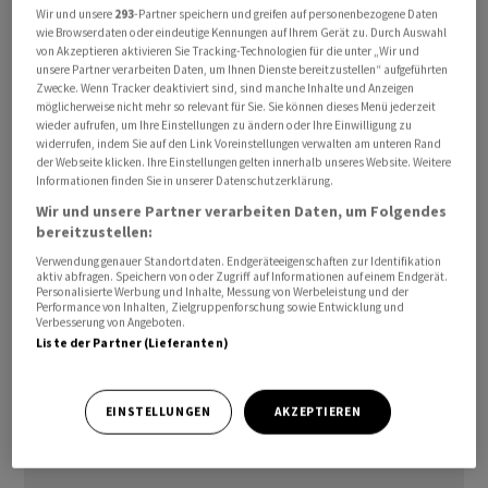
Wir und unsere
293
-Partner speichern und greifen auf personenbezogene Daten
Die Liegenschaft umfasst 96 Wohnungen mit einer
wie Browserdaten oder eindeutige Kennungen auf Ihrem Gerät zu. Durch Auswahl
Gesamtfläche von rund 9466 Quadratmetern, verteilt
von Akzeptieren aktivieren Sie Tracking-Technologien für die unter „Wir und
unsere Partner verarbeiten Daten, um Ihnen Dienste bereitzustellen“ aufgeführten
auf zwei Hochhäuser. Das Objekt wurde 2007
Zwecke. Wenn Tracker deaktiviert sind, sind manche Inhalte und Anzeigen
fertiggestellt und verfügt über Drei- und
möglicherweise nicht mehr so relevant für Sie. Sie können dieses Menü jederzeit
wieder aufrufen, um Ihre Einstellungen zu ändern oder Ihre Einwilligung zu
Vierzimmerwohnungen mit Balkonen und Blick auf die
widerrufen, indem Sie auf den Link Voreinstellungen verwalten am unteren Rand
Køge-Bucht.
der Webseite klicken. Ihre Einstellungen gelten innerhalb unseres Website. Weitere
Informationen finden Sie in unserer Datenschutzerklärung.
Wir und unsere Partner verarbeiten Daten, um Folgendes
Mit dem Erwerb werde die bestehende Partnerschaft
bereitzustellen:
mit Pictet weiter gestärkt, hiess es weiter. Bereits 2024
Verwendung genauer Standortdaten. Endgeräteeigenschaften zur Identifikation
hatte die Partnerschaft eine grössere
aktiv abfragen. Speichern von oder Zugriff auf Informationen auf einem Endgerät.
Wohnimmobilientransaktion in den nordischen Ländern
Personalisierte Werbung und Inhalte, Messung von Werbeleistung und der
Performance von Inhalten, Zielgruppenforschung sowie Entwicklung und
abgeschlossen. SFP-CEO Adrian Murer bezeichnete die
Verbesserung von Angeboten.
Liste der Partner (Lieferanten)
Transaktion in der Mitteilung als weiteren Meilenstein
beim Ausbau des Joint Ventures und der
internationalen Wachstumsstrategie der Gruppe.
EINSTELLUNGEN
AKZEPTIEREN