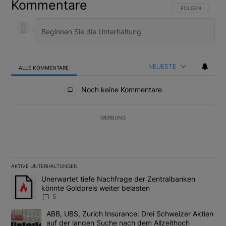
Kommentare
FOLGE DIESER U
FOLGEN
NEUESTE
ALLE KOMMENTARE
Alle Kommentare
Noch keine Kommentare
WERBUNG
AKTIVE UNTERHALTUNGEN
Das Folgende ist eine Liste der am meisten kommentierten Artikel
Ein Trendartikel mit dem Titel "Unerwartet tiefe Nachfrage der 
Unerwartet tiefe Nachfrage der Zentralbanken
könnte Goldpreis weiter belasten
5
Ein Trendartikel mit dem Titel "ABB, UBS, Zurich Insurance: Dre
ABB, UBS, Zurich Insurance: Drei Schweizer Aktien
auf der langen Suche nach dem Allzeithoch