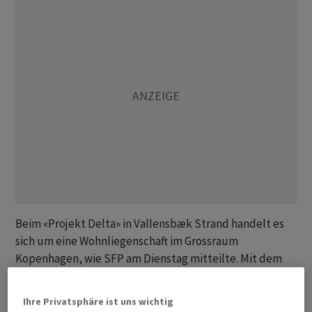
Beim «Projekt Delta» in Vallensbæk Strand handelt es
sich um eine Wohnliegenschaft im Grossraum
Kopenhagen, wie SFP am Dienstag mitteilte. Mit dem
Zukauf werde die gemeinsame Investitionsplattform
von Viga und Pictet auf rund 650 Wohnungen ausgebaut.
Ihre Privatsphäre ist uns wichtig