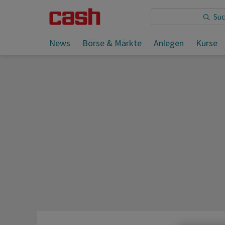
Sie lesen:
SGS macht der starke Franken zu schaffen
News
Börse & Märkte
Anlegen
Kurse