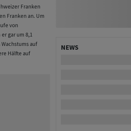
Schweizer Franken
rden Franken an. Um
äufe von
 er gar um 8,1
es Wachstums auf
NEWS
re Hälfte auf