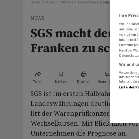
Home
News
SGS macht der starke Franken zu schaffen
Ihre Priv
NEWS
Wir und unse
SGS macht der sta
auf Ihrem Ger
verarbeiten D
Inhalte und A
Franken zu schaff
Einstellungen
Rand der Webs
Datenschutze
Wir und u
Verwendung ge
Informationen
Teilen
Merken
Drucken
Kommentare
Inhalten, Zi
Liste der P
SGS ist im ersten Halbjahr 2023 in
Landeswährungen deutlich gewach
litt der Warenprüfkonzern unter 
Wechselkursen. Mit Blick nach vor
Unternehmen die Prognose an.