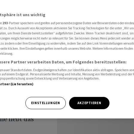
atsphäre ist uns wichtig
re
293
-Partner speichern und greifen auf personenbezogene Daten wie Browserdaten oder einde
rke
ät zu. Durch Auswahl von Akzeptieren aktivieren Sie Tracking-Technologien für die unter „Wir un
aten, um Ihnen Dienste bereitzustellen“ aufgeführten Zwecke. Wenn Tracker deaktiviert sind, s
nzeigen möglicherweise nicht mehr so relevant für Sie. Sie können dieses Menü jederzeit wieder a
en
 zu ändern oder Ihre Einwilligung zu widerrufen, indem Sie auf den Link Voreinstellungen verwal
eite klicken. Ihre Einstellungen gelten innerhalb unseres Website. Weitere Informationen finden 
rklärung.
nsere Partner verarbeiten Daten, um Folgendes bereitzustellen:
nauer Standortdaten. Endgeräteeigenschaften zur Identifikation aktiv abfragen. Speichern von 
 auf einem Endgerät. Personalisierte Werbung und Inhalte, Messung von Werbeleistung und der
elgruppenforschung sowie Entwicklung und Verbesserung von Angeboten.
artner (Lieferanten)
sen. Allerdings
EINSTELLUNGEN
AKZEPTIEREN
ungünstigen
ne hebt das