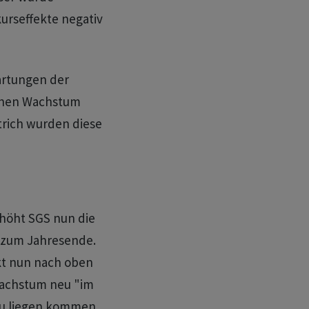
urseffekte negativ
artungen der
chen Wachstum
trich wurden diese
höht SGS nun die
 zum Jahresende.
kt nun nach oben
wachstum neu "im
 zu liegen kommen