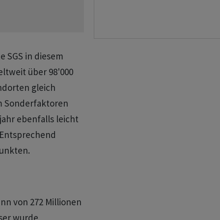
ete SGS in diesem
ltweit über 98'000
ndorten gleich
um Sonderfaktoren
jahr ebenfalls leicht
. Entsprechend
punkten.
inn von 272 Millionen
eser wurde