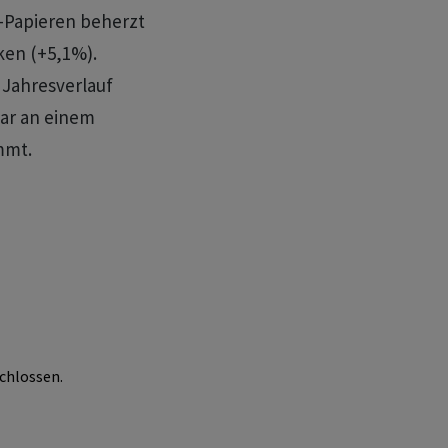
S-Papieren beherzt
ken (+5,1%).
 Jahresverlauf
ar an einem
mmt.
chlossen.