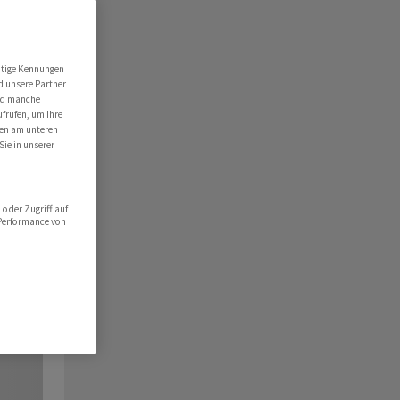
utige Kennungen
d unsere Partner
ind manche
ufrufen, um Ihre
ten am unteren
Sie in unserer
oder Zugriff auf
 Performance von