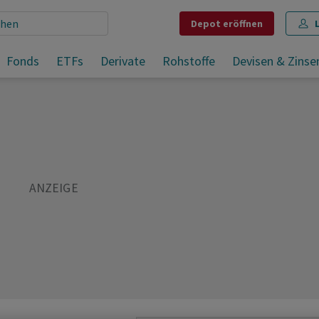
Depot
eröffnen
Fonds
ETFs
Derivate
Rohstoffe
Devisen & Zinse
Teilen
Merken
Drucken
Kommentare