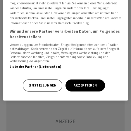
möglicherweise nicht mehr so relevant für Sie. Sie können dieses Menü jederzeit
wieder aufrufen, um Ihre Einstellungen zu ändern oder Ihre Einwilligung zu
widerrufen, indem Sie auf den Link Voreinstellungen verwalten am unteren Rand
der Webseite klicken. Ihre Einstellungen gelten innerhalb unseres Website. Weitere
Der Umsatz sank in den drei Monaten bis Ende Juni im
Informationen finden Sie in unserer Datenschutzerklärung.
Vergleich zum Vorquartal um rund 14 Prozent auf
Wir und unsere Partner verarbeiten Daten, um Folgendes
knapp 75 Milliarden Dollar. Der um Sondereffekte
bereitzustellen:
bereinigte Gewinn fiel um 47 Prozent auf 5,1 Milliarden
Verwendung genauer Standortdaten. Endgeräteeigenschaften zur Identifikation
aktiv abfragen. Speichern von oder Zugriff auf Informationen auf einem Endgerät.
Dollar. Damit verfehlte der Konzern die Erwartungen
Personalisierte Werbung und Inhalte, Messung von Werbeleistung und der
der Experten leicht. Fortschritte machte Shell
Performance von Inhalten, Zielgruppenforschung sowie Entwicklung und
Verbesserung von Angeboten.
allerdings beim Abbau der Schulden. Das Unternehmen
Liste der Partner (Lieferanten)
kündigte zudem weitere Aktienrückkäufe an./zb/jha/
EINSTELLUNGEN
AKZEPTIEREN