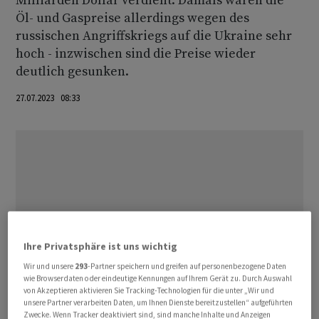
Milliarden Dollar verdient. Damals waren die
Öl- und Gaspreise allerdings wegen des
russischen Angriffskriegs auf die Ukraine sehr
hoch - inzwischen sind die Preise wieder
deutlich gesunken.
27.07.2023 08:33
Ihre Privatsphäre ist uns wichtig
Wir und unsere
293
-Partner speichern und greifen auf personenbezogene Daten
wie Browserdaten oder eindeutige Kennungen auf Ihrem Gerät zu. Durch Auswahl
von Akzeptieren aktivieren Sie Tracking-Technologien für die unter „Wir und
unsere Partner verarbeiten Daten, um Ihnen Dienste bereitzustellen“ aufgeführten
Zwecke. Wenn Tracker deaktiviert sind, sind manche Inhalte und Anzeigen