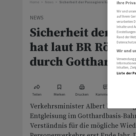
Home
News
Sicherheit der Passagiere hat laut BR Rösti 
Ihre Priv
Wir und unse
NEWS
auf Ihrem Ger
verarbeiten D
Inhalte und A
Sicherheit der Pas
Einstellungen
Rand der Webs
hat laut BR Rösti b
Datenschutze
Wir und u
durch Gotthard Vo
Verwendung ge
Informationen
Inhalten, Zi
Liste der P
Teilen
Merken
Drucken
Kommentare
Verkehrsminister Albert Rösti zeig
Entgleisung im Gotthardbasis-Bah
Verständnis für die mögliche Wie
Personenverkehrs erst Ende Jahr. D