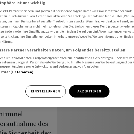
bei Fahrt durch Gotthard Vorrang
atsphäre ist uns wichtig
re
293
-Partner speichern und greifen auf personenbezogene Daten wie Browserdaten oder einde
ät zu. Durch Auswahl von Akzeptieren aktivieren Sie Tracking-Technologien für die unter „Wir un
aten, um Ihnen Dienste bereitzustellen“ aufgeführten Zwecke. Wenn Tracker deaktiviert sind, s
nzeigen möglicherweise nicht mehr so relevant für Sie. Sie können dieses Menü jederzeit wieder a
sagiere
 zu ändern oder Ihre Einwilligung zu widerrufen, indem Sie auf den Link Voreinstellungen verwal
eite klicken. Ihre Einstellungen gelten innerhalb unseres Website. Weitere Informationen finden 
ei Fahrt
rklärung.
nsere Partner verarbeiten Daten, um Folgendes bereitzustellen:
rrang
nauer Standortdaten. Endgeräteeigenschaften zur Identifikation aktiv abfragen. Speichern von 
 auf einem Endgerät. Personalisierte Werbung und Inhalte, Messung von Werbeleistung und der
elgruppenforschung sowie Entwicklung und Verbesserung von Angeboten.
artner (Lieferanten)
EINSTELLUNGEN
AKZEPTIEREN
t nach der
ntunnel
deraufnahme des
ie Sicherheit der