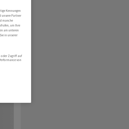
utige Kennungen
d unsere Partner
ind manche
ufrufen, um Ihre
ten am unteren
Sie in unserer
oder Zugriff auf
 Performance von