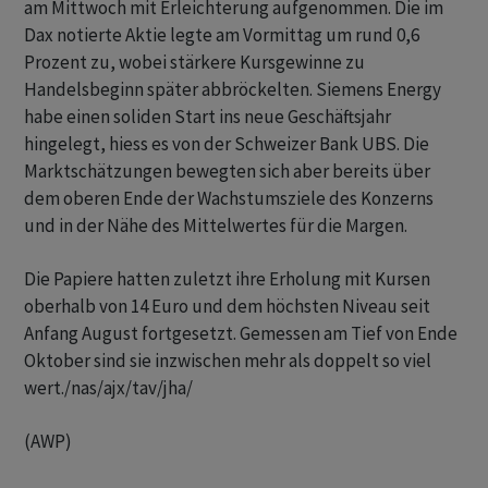
am Mittwoch mit Erleichterung aufgenommen. Die im
Dax notierte Aktie legte am Vormittag um rund 0,6
Prozent zu, wobei stärkere Kursgewinne zu
Handelsbeginn später abbröckelten. Siemens Energy
habe einen soliden Start ins neue Geschäftsjahr
hingelegt, hiess es von der Schweizer Bank UBS. Die
Marktschätzungen bewegten sich aber bereits über
dem oberen Ende der Wachstumsziele des Konzerns
und in der Nähe des Mittelwertes für die Margen.
Die Papiere hatten zuletzt ihre Erholung mit Kursen
oberhalb von 14 Euro und dem höchsten Niveau seit
Anfang August fortgesetzt. Gemessen am Tief von Ende
Oktober sind sie inzwischen mehr als doppelt so viel
wert./nas/ajx/tav/jha/
(AWP)