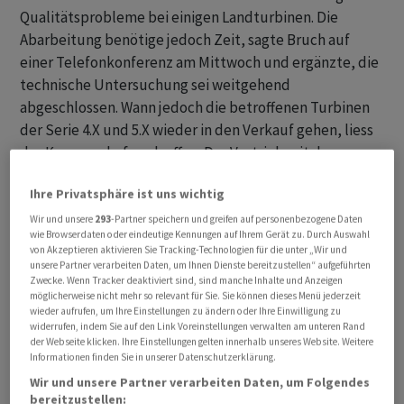
Qualitätsprobleme bei einigen Landturbinen. Die
Abarbeitung benötige jedoch Zeit, sagte Bruch auf
einer Telefonkonferenz am Mittwoch und ergänzte, die
technische Untersuchung sei weitgehend
abgeschlossen. Wann jedoch die betroffenen Turbinen
der Serie 4.X und 5.X wieder in den Verkauf gehen, liess
der Konzernchef noch offen. Der Vertrieb mit den
Geräten ist ausgesetzt. Unterdessen kommt Gamesa
Ihre Privatsphäre ist uns wichtig
beim Hochlauf der Kapazitäten im Geschäft mit
Meeresturbinen voran. Die geplanten Erweiterungen
Wir und unsere
293
-Partner speichern und greifen auf personenbezogene Daten
wie Browserdaten oder eindeutige Kennungen auf Ihrem Gerät zu. Durch Auswahl
seien nahezu abgeschlossen, sagte Bruch.
von Akzeptieren aktivieren Sie Tracking-Technologien für die unter „Wir und
unsere Partner verarbeiten Daten, um Ihnen Dienste bereitzustellen“ aufgeführten
Zwecke. Wenn Tracker deaktiviert sind, sind manche Inhalte und Anzeigen
Zu Beginn des Geschäftsjahres profitierte Siemens
möglicherweise nicht mehr so relevant für Sie. Sie können dieses Menü jederzeit
Energy von einer anhaltend hohen Nachfrage im
wieder aufrufen, um Ihre Einstellungen zu ändern oder Ihre Einwilligung zu
widerrufen, indem Sie auf den Link Voreinstellungen verwalten am unteren Rand
Energiemarkt. Umsatz und Ergebnis zeigten sich
der Webseite klicken. Ihre Einstellungen gelten innerhalb unseres Website. Weitere
deutlich verbessert. «Das gute erste Quartal ist
Informationen finden Sie in unserer Datenschutzerklärung.
erfreulich und zum Teil auch durch
Wir und unsere Partner verarbeiten Daten, um Folgendes
Projektverschiebungen bedingt, die im Anlagenbau
bereitzustellen: