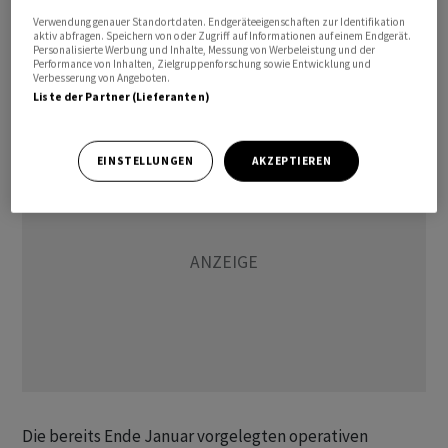
normal sind, insbesondere bei der Marktdynamik, die
Verwendung genauer Standortdaten. Endgeräteeigenschaften zur Identifikation
aktiv abfragen. Speichern von oder Zugriff auf Informationen auf einem Endgerät.
wir derzeit erleben», sagte Bruch laut
Personalisierte Werbung und Inhalte, Messung von Werbeleistung und der
Performance von Inhalten, Zielgruppenforschung sowie Entwicklung und
Konzernmitteilung. Der Konzernchef rechnet insgesamt
Verbesserung von Angeboten.
mit einer stärkeren ersten Jahreshälfte.
Liste der Partner (Lieferanten)
EINSTELLUNGEN
AKZEPTIEREN
Die bereits Ende Januar vorgelegten operativen