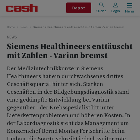
Depot
Suche
Login
Menu
Home
News
Siemens Healthineers enttäuscht mit Zahlen - Varian bremst
NEWS
Siemens Healthineers enttäuscht
mit Zahlen - Varian bremst
Der Medizintechnikkonzern Siemens
Healthineers hat ein durchwachsenes drittes
Geschäftsquartal hinter sich. Starken
Geschäften in der Bildgebungsdiagnostik stand
eine gedämpfte Entwicklung bei Varian
gegenüber - der Krebsspezialist litt unter
Lieferkettenproblemen und höheren Kosten. In
der Labordiagnostik sieht das Management um
Konzernchef Bernd Montag Fortschritte beim
Umbau, die Sparte schreibt jedoch weiter rote