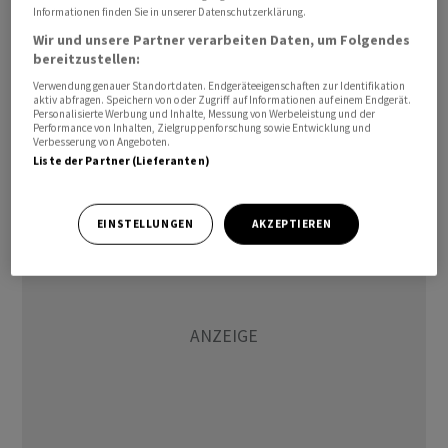
Informationen finden Sie in unserer Datenschutzerklärung.
David Adlington von der Bank JPMorgan erläuterte in
Wir und unsere Partner verarbeiten Daten, um Folgendes
einer ersten Reaktion, das bereinigte operative
bereitzustellen:
Ergebnis habe die Erwartungen verfehlt, wohingegen
Verwendung genauer Standortdaten. Endgeräteeigenschaften zur Identifikation
der Gewinn je Aktie lediglich dank einer niedrigen
aktiv abfragen. Speichern von oder Zugriff auf Informationen auf einem Endgerät.
Personalisierte Werbung und Inhalte, Messung von Werbeleistung und der
Steuerquote positiv überrascht habe. Angesichts
Performance von Inhalten, Zielgruppenforschung sowie Entwicklung und
dessen sei die bekräftigte Konzernprognose wohl von
Verbesserung von Angeboten.
Liste der Partner (Lieferanten)
geringer Qualität.
EINSTELLUNGEN
AKZEPTIEREN