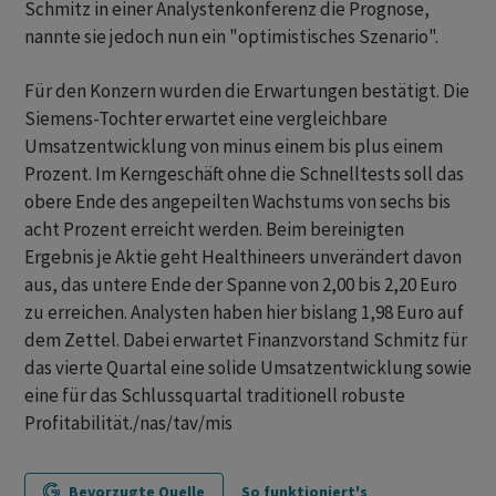
Schmitz in einer Analystenkonferenz die Prognose,
nannte sie jedoch nun ein "optimistisches Szenario".
Für den Konzern wurden die Erwartungen bestätigt. Die
Siemens-Tochter erwartet eine vergleichbare
Umsatzentwicklung von minus einem bis plus einem
Prozent. Im Kerngeschäft ohne die Schnelltests soll das
obere Ende des angepeilten Wachstums von sechs bis
acht Prozent erreicht werden. Beim bereinigten
Ergebnis je Aktie geht Healthineers unverändert davon
aus, das untere Ende der Spanne von 2,00 bis 2,20 Euro
zu erreichen. Analysten haben hier bislang 1,98 Euro auf
dem Zettel. Dabei erwartet Finanzvorstand Schmitz für
das vierte Quartal eine solide Umsatzentwicklung sowie
eine für das Schlussquartal traditionell robuste
Profitabilität./nas/tav/mis
Bevorzugte Quelle
So funktioniert's