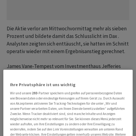
Die Aktie verlor am Mittwochvormittag mehr als sieben
Prozent und bildete damit das Schlusslicht im Dax .
Analysten zeigten sich enttäuscht, sie hatten im Schnitt
operativ wieder mit einem Ergebnisanstieg gerechnet.
James Vane-Tempest vom Investmenthaus Jefferies
notierte, maue Resultate bei Varian und ein sich zum
ersten Halbjahr abschwächendes Wachstum beim
Ihre Privatsphäre ist uns wichtig
Auftragseingang hätten die starke Entwicklung im
Wir und unsere
293
-Partner speichern und greifen auf personenbezogene Daten
Bereich Bildgebung und das ordentliche Abschneiden in
wie Browserdaten oder eindeutige Kennungen auf Ihrem Gerät zu. Durch Auswahl
der Diagnostik überschatte. Das Unternehmen habe für
von Akzeptieren aktivieren Sie Tracking-Technologien für die unter „Wir und
unsere Partner verarbeiten Daten, um Ihnen Dienste bereitzustellen“ aufgeführten
Varian zudem die Profitabilitätsziele gesenkt. Doch
Zwecke. Wenn Tracker deaktiviert sind, sind manche Inhalte und Anzeigen
auch um diese zu erreichen, müssten die Margen im
möglicherweise nicht mehr so relevant für Sie. Sie können dieses Menü jederzeit
wieder aufrufen, um Ihre Einstellungen zu ändern oder Ihre Einwilligung zu
Schlussquartal deutlich anziehen, schrieb der Experte.
widerrufen, indem Sie auf den Link Voreinstellungen verwalten am unteren Rand
der Webseite klicken. Ihre Einstellungen gelten innerhalb unseres Website. Weitere