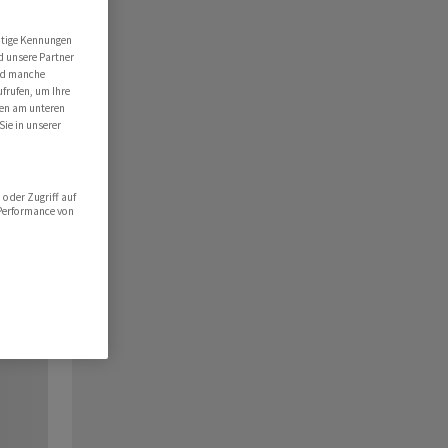
utige Kennungen
d unsere Partner
ind manche
ufrufen, um Ihre
ten am unteren
Sie in unserer
oder Zugriff auf
 Performance von