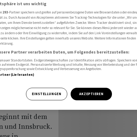
lien in Wien
atsphäre ist uns wichtig
re
293
-Partner speichern und greifen auf personenbezogene Daten wie Browserdaten oder einde
ät zu. Durch Auswahl von Akzeptieren aktivieren Sie Tracking-Technologien für die unter „Wir un
aten, um Ihnen Dienste bereitzustellen“ aufgeführten Zwecke. Wenn Tracker deaktiviert sind, s
t Verkauf
nzeigen möglicherweise nicht mehr so relevant für Sie. Sie können dieses Menü jederzeit wieder a
 zu ändern oder Ihre Einwilligung zu widerrufen, indem Sie auf den Link Voreinstellungen verwal
eite klicken. Ihre Einstellungen gelten innerhalb unseres Website. Weitere Informationen finden 
en in
rklärung.
nsere Partner verarbeiten Daten, um Folgendes bereitzustellen:
nauer Standortdaten. Endgeräteeigenschaften zur Identifikation aktiv abfragen. Speichern von 
 auf einem Endgerät. Personalisierte Werbung und Inhalte, Messung von Werbeleistung und der
elgruppenforschung sowie Entwicklung und Verbesserung von Angeboten.
artner (Lieferanten)
EINSTELLUNGEN
AKZEPTIEREN
 von Rene Benko
beginnt mit dem
en und Innsbruck.
ens in