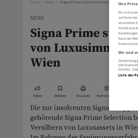
Home
News
Signa Prime startet Verkauf von Luxusimmobi
Ihre Priv
Wir und unse
NEWS
auf Ihrem Ger
verarbeiten D
Signa Prime starte
Inhalte und A
Einstellungen
Rand der Webs
von Luxusimmobili
Datenschutze
Wir und u
Wien
Verwendung ge
Informationen
Inhalten, Zi
Liste der P
Teilen
Merken
Drucken
Kommentare
Die zur insolventen Signa-Gruppe
gehörende Signa Prime Selection 
Versilbern von Luxusassets in Wi
Im Rahmen des Sanierungsverfahr