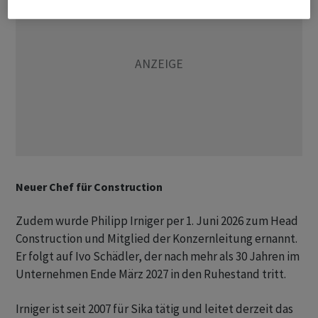
Neuer Chef für Construction
Zudem wurde Philipp Irniger per 1. Juni 2026 zum Head
Construction und Mitglied der Konzernleitung ernannt.
Er folgt auf Ivo Schädler, der nach mehr als 30 Jahren im
Unternehmen Ende März 2027 in den Ruhestand tritt.
Irniger ist seit 2007 für Sika tätig und leitet derzeit das