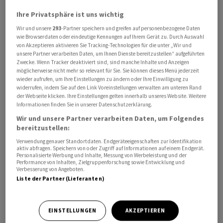
beschleunigt werden.
Ihre Privatsphäre ist uns wichtig
Wir und unsere
293
-Partner speichern und greifen auf personenbezogene Daten
Sika hatte das Programm vergangenen November
wie Browserdaten oder eindeutige Kennungen auf Ihrem Gerät zu. Durch Auswahl
von Akzeptieren aktivieren Sie Tracking-Technologien für die unter „Wir und
lanciert - es soll Effizienzsteigerungen und die digitale
unsere Partner verarbeiten Daten, um Ihnen Dienste bereitzustellen“ aufgeführten
Transformation der gesamten Wertschöpfungskette
Zwecke. Wenn Tracker deaktiviert sind, sind manche Inhalte und Anzeigen
möglicherweise nicht mehr so relevant für Sie. Sie können dieses Menü jederzeit
verbinden. Der Konzern investiert dafür bis 2028 120 bis
wieder aufrufen, um Ihre Einstellungen zu ändern oder Ihre Einwilligung zu
150 Millionen Franken.
widerrufen, indem Sie auf den Link Voreinstellungen verwalten am unteren Rand
der Webseite klicken. Ihre Einstellungen gelten innerhalb unseres Website. Weitere
Informationen finden Sie in unserer Datenschutzerklärung.
Gleichzeitig nahm Sika strukturelle Anpassungen in
Wir und unsere Partner verarbeiten Daten, um Folgendes
China vor und straffte die Organisation in anderen
bereitzustellen:
Märkten, wofür 2025 einmalige Kosten von 80 bis 100
Verwendung genauer Standortdaten. Endgeräteeigenschaften zur Identifikation
Millionen anfielen. Insgesamt rechnet der Konzern mit
aktiv abfragen. Speichern von oder Zugriff auf Informationen auf einem Endgerät.
Personalisierte Werbung und Inhalte, Messung von Werbeleistung und der
jährlichen Einsparungen von 150 bis 200 Millionen
Performance von Inhalten, Zielgruppenforschung sowie Entwicklung und
Verbesserung von Angeboten.
Franken - mit voller Wirkung ab 2028. Laut früheren
Liste der Partner (Lieferanten)
Angaben liegt die Umsetzung auf Kurs.
EINSTELLUNGEN
AKZEPTIEREN