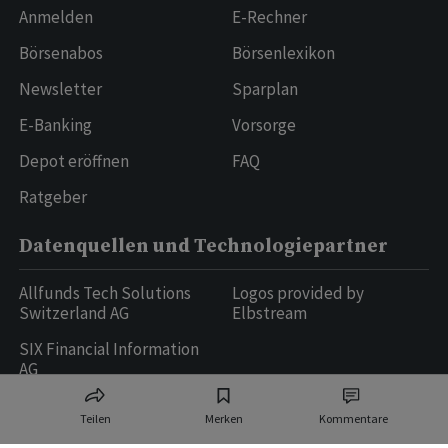
Anmelden
E-Rechner
Börsenabos
Börsenlexikon
Newsletter
Sparplan
E-Banking
Vorsorge
Depot eröffnen
FAQ
Ratgeber
Datenquellen und Technologiepartner
Allfunds Tech Solutions
Logos provided by
Switzerland AG
Elbstream
SIX Financial Information
AG
Teilen
Merken
Kommentare
Ringier AG | Ringier Medien Schweiz