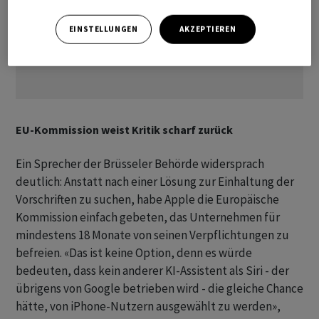
EINSTELLUNGEN
AKZEPTIEREN
EU-Kommission weist Kritik scharf zurück
Ein Sprecher der Brüsseler Behörde widersprach
deutlich: Anstatt nach einer Lösung zur Einhaltung der
Vorschriften zu suchen, habe Apple die Europäische
Kommission einfach gebeten, das Unternehmen für
mindestens 18 Monate von seinen Verpflichtungen zu
befreien. «Das ist keine Option, denn es würde
bedeuten, dass kein anderer KI-Assistent als Siri - der
übrigens von Google betrieben wird - die gleiche Chance
hätte, von iPhone-Nutzern ausgewählt zu werden»,