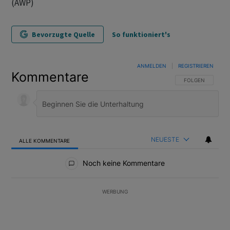
(AWP)
Bevorzugte Quelle
So funktioniert's
ANMELDEN
|
REGISTRIEREN
Kommentare
FOLGE DIESER U
FOLGEN
NEUESTE
ALLE KOMMENTARE
Alle Kommentare
Noch keine Kommentare
WERBUNG