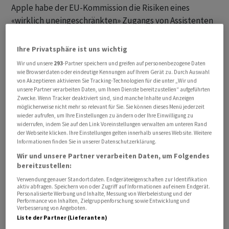
Apple habe der EU-Kommission die Risiken eines
«wirklich uneingeschränkten» Zugangs von Assistenten
anderer Anbieter zum gesamten Betriebssystem und
allen Informationen erklärt, sagte Marketingchef Greg
Ihre Privatsphäre ist uns wichtig
Jozwiak. «Aber sie haben unsere Bedenken komplett
Wir und unsere
293
-Partner speichern und greifen auf personenbezogene Daten
zurückgewiesen.» Apple habe auch bereits im
wie Browserdaten oder eindeutige Kennungen auf Ihrem Gerät zu. Durch Auswahl
von Akzeptieren aktivieren Sie Tracking-Technologien für die unter „Wir und
vergangenen Jahr einen konkreten Vorschlag für eine
unsere Partner verarbeiten Daten, um Ihnen Dienste bereitzustellen“ aufgeführten
technische Lösung vorgelegt, mit der aus Sicht des
Zwecke. Wenn Tracker deaktiviert sind, sind manche Inhalte und Anzeigen
möglicherweise nicht mehr so relevant für Sie. Sie können dieses Menü jederzeit
Konzerns die Zugangsanforderungen erfüllt und
wieder aufrufen, um Ihre Einstellungen zu ändern oder Ihre Einwilligung zu
zugleich der Datenschutz gewahrt geblieben wäre. Die
widerrufen, indem Sie auf den Link Voreinstellungen verwalten am unteren Rand
der Webseite klicken. Ihre Einstellungen gelten innerhalb unseres Website. Weitere
Kommission habe ihn jedoch abgelehnt, ohne sich damit
Informationen finden Sie in unserer Datenschutzerklärung.
auseinanderzusetzen.
Wir und unsere Partner verarbeiten Daten, um Folgendes
bereitzustellen:
Verwendung genauer Standortdaten. Endgeräteeigenschaften zur Identifikation
aktiv abfragen. Speichern von oder Zugriff auf Informationen auf einem Endgerät.
Personalisierte Werbung und Inhalte, Messung von Werbeleistung und der
Performance von Inhalten, Zielgruppenforschung sowie Entwicklung und
Verbesserung von Angeboten.
Liste der Partner (Lieferanten)