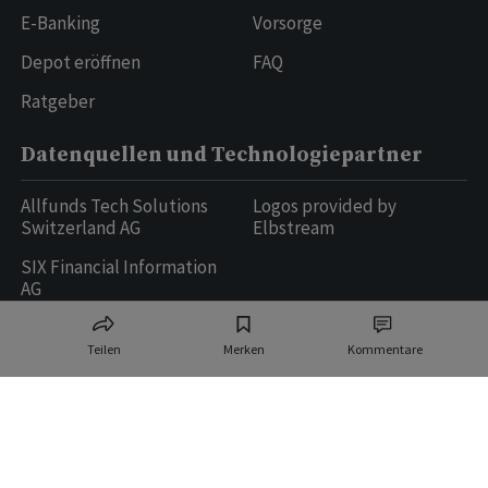
E-Banking
Vorsorge
Depot eröffnen
FAQ
Ratgeber
Datenquellen und Technologiepartner
Allfunds Tech Solutions
Logos provided by
Switzerland AG
Elbstream
SIX Financial Information
AG
Teilen
Merken
Kommentare
Ringier AG | Ringier Medien Schweiz
16
weitere Publikationen