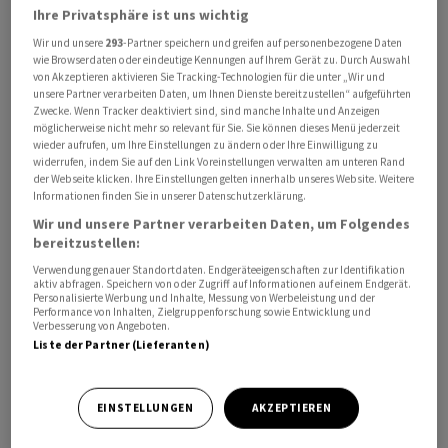
Ihre Privatsphäre ist uns wichtig
Morgen ein Fehlverhalten der Applikation festgestellt
Wir und unsere
293
-Partner speichern und greifen auf personenbezogene Daten
worden.
wie Browserdaten oder eindeutige Kennungen auf Ihrem Gerät zu. Durch Auswahl
von Akzeptieren aktivieren Sie Tracking-Technologien für die unter „Wir und
Skyguide wird in der Nacht auf Donnerstag den
unsere Partner verarbeiten Daten, um Ihnen Dienste bereitzustellen“ aufgeführten
Zwecke. Wenn Tracker deaktiviert sind, sind manche Inhalte und Anzeigen
ursprünglichen Zustand der Applikation wieder
möglicherweise nicht mehr so relevant für Sie. Sie können dieses Menü jederzeit
herstellen. Die Flugsicherung betonte in einer
wieder aufrufen, um Ihre Einstellungen zu ändern oder Ihre Einwilligung zu
widerrufen, indem Sie auf den Link Voreinstellungen verwalten am unteren Rand
Mitteilung, dass die Sicherheit des Luftraums jederzeit
der Webseite klicken. Ihre Einstellungen gelten innerhalb unseres Website. Weitere
gewährleistet gewesen sei. Bisher ist das Skyguide-
Informationen finden Sie in unserer Datenschutzerklärung.
Problem am Flughafen Zürich aber kaum zu spüren. Die
Wir und unsere Partner verarbeiten Daten, um Folgendes
bereitzustellen:
Flüge kämen lediglich leicht verspätet an, hiess es dort
am Mittwochvormittag auf Anfrage der
Verwendung genauer Standortdaten. Endgeräteeigenschaften zur Identifikation
aktiv abfragen. Speichern von oder Zugriff auf Informationen auf einem Endgerät.
Nachrichtenagentur Keystone-SDA.
Personalisierte Werbung und Inhalte, Messung von Werbeleistung und der
Performance von Inhalten, Zielgruppenforschung sowie Entwicklung und
Verbesserung von Angeboten.
Nicht das erste IT-Problem
Liste der Partner (Lieferanten)
Bereits Ende April hatte Skyguide mit einem IT-
EINSTELLUNGEN
AKZEPTIEREN
Problem zu kämpfen, das eine Reduktion der Anflüge
nötig machte. Damals musste die Zahl der Anflüge um