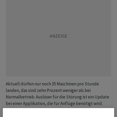
Aktuell dürfen nur noch 35 Maschinen pro Stunde
landen, das sind zehn Prozent weniger als bei
Normalbetrieb. Auslöser für die Störung ist ein Update
bei einer Applikation, die für Anflüge benötigt wird.
Dieses wurde gemäss Angaben von Skyguide in der
Nacht auf Mittwoch durchgeführt. Daraufhin sei am