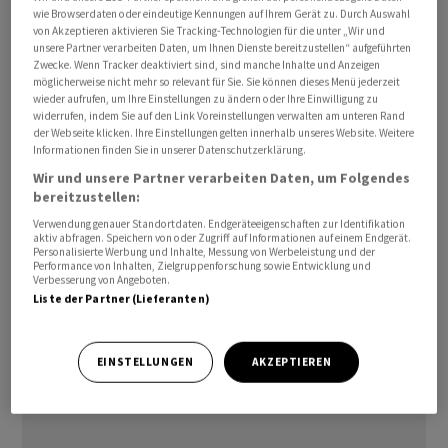
wie Browserdaten oder eindeutige Kennungen auf Ihrem Gerät zu. Durch Auswahl
von Akzeptieren aktivieren Sie Tracking-Technologien für die unter „Wir und
unsere Partner verarbeiten Daten, um Ihnen Dienste bereitzustellen“ aufgeführten
Zwecke. Wenn Tracker deaktiviert sind, sind manche Inhalte und Anzeigen
möglicherweise nicht mehr so relevant für Sie. Sie können dieses Menü jederzeit
wieder aufrufen, um Ihre Einstellungen zu ändern oder Ihre Einwilligung zu
Der Absatz fiel um 13 Prozent auf 286 Millionen, den
widerrufen, indem Sie auf den Link Voreinstellungen verwalten am unteren Rand
niedrigsten Wert seit 2013.
der Webseite klicken. Ihre Einstellungen gelten innerhalb unseres Website. Weitere
Informationen finden Sie in unserer Datenschutzerklärung.
Wir und unsere Partner verarbeiten Daten, um Folgendes
Meistverkaufte Marke war mit einem Marktanteil von
bereitzustellen:
18,6 Prozent Vivo gefolgt von Honor und dem US-
Verwendung genauer Standortdaten. Endgeräteeigenschaften zur Identifikation
Konzern
Apple
, dessen Verkaufszahlen sich mit minus
aktiv abfragen. Speichern von oder Zugriff auf Informationen auf einem Endgerät.
Personalisierte Werbung und Inhalte, Messung von Werbeleistung und der
4,4 Prozent besser entwickelten als der Gesamtmarkt.
Performance von Inhalten, Zielgruppenforschung sowie Entwicklung und
Verbesserung von Angeboten.
In China wurde die Konsumnachfrage 2022 von Covid-
Liste der Partner (Lieferanten)
Lockdowns in großen Städten belastet.
(Reuters)
EINSTELLUNGEN
AKZEPTIEREN