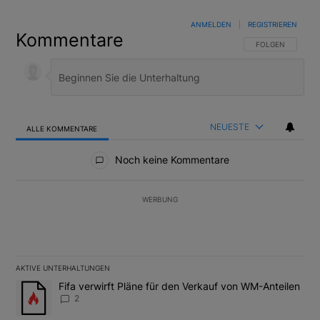
ANMELDEN
|
REGISTRIEREN
Kommentare
FOLGE DIESER U
FOLGEN
NEUESTE
ALLE KOMMENTARE
Alle Kommentare
Noch keine Kommentare
WERBUNG
AKTIVE UNTERHALTUNGEN
Das Folgende ist eine Liste der am meisten kommentierten Artikel
Ein Trendartikel mit dem Titel "Fifa verwirft Pläne für den Verk
Fifa verwirft Pläne für den Verkauf von WM-Anteilen
2