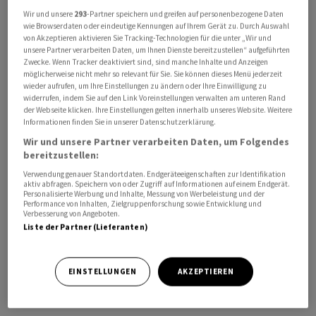
Strasse von Bab al Mandab am Horn von Afrika auf ihre
Wir und unsere
293
-Partner speichern und greifen auf personenbezogene Daten
wie Browserdaten oder eindeutige Kennungen auf Ihrem Gerät zu. Durch Auswahl
Agenda gesetzt. Das iranische Verhandlungsteam werde
von Akzeptieren aktivieren Sie Tracking-Technologien für die unter „Wir und
«Gespräche und den Austausch von Dokumenten über
unsere Partner verarbeiten Daten, um Ihnen Dienste bereitzustellen“ aufgeführten
Zwecke. Wenn Tracker deaktiviert sind, sind manche Inhalte und Anzeigen
Vermittler» aussetzen, so Tasnim.
möglicherweise nicht mehr so relevant für Sie. Sie können dieses Menü jederzeit
wieder aufrufen, um Ihre Einstellungen zu ändern oder Ihre Einwilligung zu
widerrufen, indem Sie auf den Link Voreinstellungen verwalten am unteren Rand
Der SMI notiert kurz nach 15.30 Uhr 1,6 Prozent tiefer
der Webseite klicken. Ihre Einstellungen gelten innerhalb unseres Website. Weitere
auf rund 13'330 Punkten. Auch die anderen
Informationen finden Sie in unserer Datenschutzerklärung.
europäischen Indizes geben deutlich nach. Gleichzeitig
Wir und unsere Partner verarbeiten Daten, um Folgendes
steigt der Preis für ein Fass der Sorte Brent um gut 5
bereitzustellen:
Prozent auf über 95 US-Dollar an.
Verwendung genauer Standortdaten. Endgeräteeigenschaften zur Identifikation
aktiv abfragen. Speichern von oder Zugriff auf Informationen auf einem Endgerät.
Personalisierte Werbung und Inhalte, Messung von Werbeleistung und der
Für schlechte Stimmung im Ringen um
Performance von Inhalten, Zielgruppenforschung sowie Entwicklung und
Verbesserung von Angeboten.
Friedensverhandlungen hatte am Montag schon davor
Liste der Partner (Lieferanten)
der Vormarsch israelischer Bodentruppen im Libanon
gesorgt. Der Iran forderte daraufhin ausdrücklich, dass
EINSTELLUNGEN
AKZEPTIEREN
die Waffenruhe zwischen den USA und dem Iran
zwingend auch den Libanon umfassen müsse.