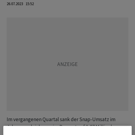
26.07.2023 15:52
Im vergangenen Quartal sank der Snap-Umsatz im
Jahresvergleich um vier Prozent auf 1,07 Milliarden
Dollar. Damit lag Snap etwas über den Erwartungen der