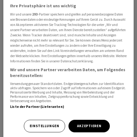
Ihre Privatsphäre ist uns wichtig
Analysten - verfehlte sie jedoch mit der Prognose von
1,07 bis 1,13 Milliarden Dollar für das laufende Quartal.
Wir und unsere
293
-Partner speichern und greifen auf personenbezogene Daten
wie Browserdaten oder eindeutige Kennungen auf Ihrem Gerät zu. Durch Auswahl
Denn die Zahlen bedeuten allenfalls stagnierende
von Akzeptieren aktivieren Sie Tracking-Technologien für die unter „Wir und
Erlöse. Die Aktie fiel im frühen US-Handel um 19
unsere Partner verarbeiten Daten, um Ihnen Dienste bereitzustellen“ aufgeführten
Zwecke. Wenn Tracker deaktiviert sind, sind manche Inhalte und Anzeigen
Prozent.
möglicherweise nicht mehr so relevant für Sie. Sie können dieses Menü jederzeit
wieder aufrufen, um Ihre Einstellungen zu ändern oder Ihre Einwilligung zu
widerrufen, indem Sie auf den Link Voreinstellungen verwalten am unteren Rand
Snap wurde zuletzt vom allgemeinen Abschwung bei
der Webseite klicken. Ihre Einstellungen gelten innerhalb unseres Website. Weitere
Online-Werbung wegen Konjunktursorgen hart
Informationen finden Sie in unserer Datenschutzerklärung.
getroffen. Google und der Facebook-Konzern Meta
Wir und unsere Partner verarbeiten Daten, um Folgendes
kamen als Platzhirsche besser durch diese
bereitzustellen:
Schwächephase. Unterm Strich gab es einen Verlust von
Verwendung genauer Standortdaten. Endgeräteeigenschaften zur Identifikation
aktiv abfragen. Speichern von oder Zugriff auf Informationen auf einem Endgerät.
377 Millionen Dollar nach roten Zahlen von 422 Millionen
Personalisierte Werbung und Inhalte, Messung von Werbeleistung und der
Performance von Inhalten, Zielgruppenforschung sowie Entwicklung und
Dollar vor einem Jahr.
Verbesserung von Angeboten.
Liste der Partner (Lieferanten)
Ausserdem brachten Apples Massnahmen zum besseren
Schutz der Privatsphäre auf dem iPhone die Anzeigen-
EINSTELLUNGEN
AKZEPTIEREN
Modelle vieler Apps durcheinander. App-Entwickler wie
Snap müssen Nutzer um Erlaubnis fragen, wenn sie zu