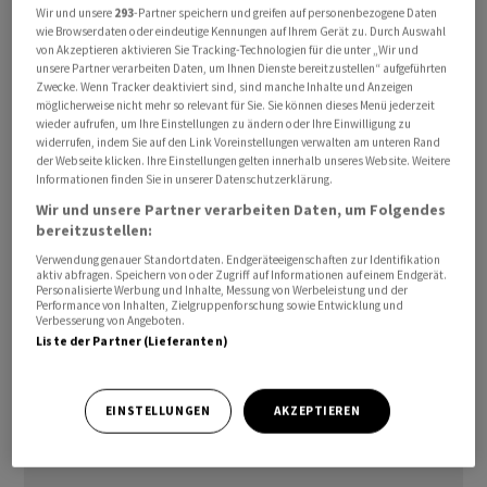
Wir und unsere
293
-Partner speichern und greifen auf personenbezogene Daten
Wegen des Anstiegs der Energiepreise liege die
wie Browserdaten oder eindeutige Kennungen auf Ihrem Gerät zu. Durch Auswahl
bedingte Inflationsprognose der SNB für die nächsten
von Akzeptieren aktivieren Sie Tracking-Technologien für die unter „Wir und
unsere Partner verarbeiten Daten, um Ihnen Dienste bereitzustellen“ aufgeführten
Quartale leicht höher als im März. Der mittelfristige
Zwecke. Wenn Tracker deaktiviert sind, sind manche Inhalte und Anzeigen
Inflationsdruck habe sich gegenüber der letzten
möglicherweise nicht mehr so relevant für Sie. Sie können dieses Menü jederzeit
wieder aufrufen, um Ihre Einstellungen zu ändern oder Ihre Einwilligung zu
Lagebeurteilung aber kaum verändert, betonten die
widerrufen, indem Sie auf den Link Voreinstellungen verwalten am unteren Rand
Währungshüter.
der Webseite klicken. Ihre Einstellungen gelten innerhalb unseres Website. Weitere
Informationen finden Sie in unserer Datenschutzerklärung.
Für die Schweizer Wirtschaft prognostiziert die SNB für
Wir und unsere Partner verarbeiten Daten, um Folgendes
bereitzustellen:
das laufende Jahr unverändert ein Wachstum von rund
1 Prozent und für 2027 von rund 1,5 Prozent.
Verwendung genauer Standortdaten. Endgeräteeigenschaften zur Identifikation
aktiv abfragen. Speichern von oder Zugriff auf Informationen auf einem Endgerät.
Personalisierte Werbung und Inhalte, Messung von Werbeleistung und der
Performance von Inhalten, Zielgruppenforschung sowie Entwicklung und
Die erneute Zinspause der SNB kommt nicht
Verbesserung von Angeboten.
überraschend. Von der Nachrichtenagentur AWP
Liste der Partner (Lieferanten)
befragte Ökonominnen und Ökonomen hatten diesen
Entscheid im Vorfeld unisono so erwartet.
EINSTELLUNGEN
AKZEPTIEREN