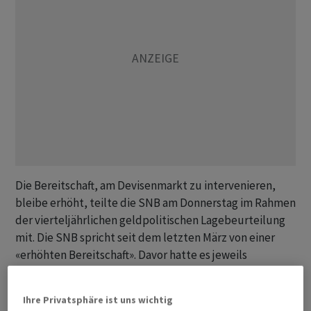
Die Bereitschaft, am Devisenmarkt zu intervenieren,
bleibe erhöht, teilte die SNB am Donnerstag im Rahmen
der vierteljährlichen geldpolitischen Lagebeurteilung
mit. Die SNB spricht seit dem letzten März von einer
«erhöhten Bereitschaft». Davor hatte es jeweils
geheissen, dass die SNB bei Bedarf am Devisenmarkt
aktiv sei.
Ihre Privatsphäre ist uns wichtig