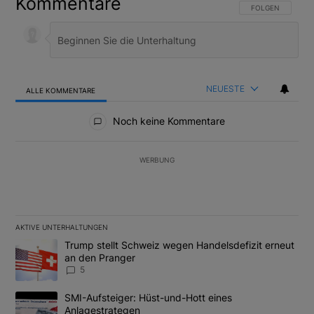
Kommentare
FOLGE DIESER U
FOLGEN
NEUESTE
ALLE KOMMENTARE
Alle Kommentare
Noch keine Kommentare
WERBUNG
AKTIVE UNTERHALTUNGEN
Das Folgende ist eine Liste der am meisten kommentierten Artikel
Ein Trendartikel mit dem Titel "Trump stellt Schweiz wegen Hand
Trump stellt Schweiz wegen Handelsdefizit erneut
an den Pranger
5
Ein Trendartikel mit dem Titel "SMI-Aufsteiger: Hüst-und-Hott e
SMI-Aufsteiger: Hüst-und-Hott eines
Anlagestrategen