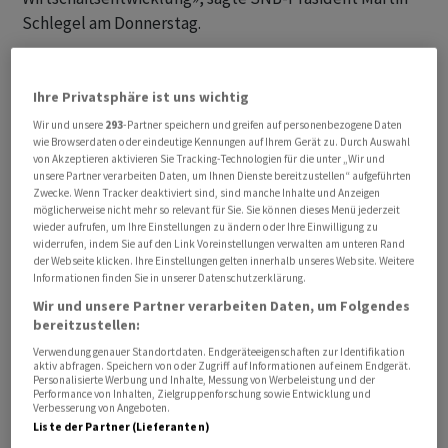
Schlegel am Donnerstag.
Den Ausschlag für die verlängerte Zinspause gab, dass
sich der mittelfristige Inflationsdruck seit der letzten
Ihre Privatsphäre ist uns wichtig
Lagebeurteilung kaum verändert hat. Zwar stieg die
Wir und unsere
293
-Partner speichern und greifen auf personenbezogene Daten
wie Browserdaten oder eindeutige Kennungen auf Ihrem Gerät zu. Durch Auswahl
Teuerung laut der SNB zuletzt wegen höherer
von Akzeptieren aktivieren Sie Tracking-Technologien für die unter „Wir und
Energiepreise auf 0,6 Prozent an. Die Nationalbank
unsere Partner verarbeiten Daten, um Ihnen Dienste bereitzustellen“ aufgeführten
Zwecke. Wenn Tracker deaktiviert sind, sind manche Inhalte und Anzeigen
rechnet aber damit, dass dieser Effekt mit der Zeit
möglicherweise nicht mehr so relevant für Sie. Sie können dieses Menü jederzeit
nachlässt. Die SNB sieht die Preisstabilität damit
wieder aufrufen, um Ihre Einstellungen zu ändern oder Ihre Einwilligung zu
weiterhin gewährleistet. Sie definiert diese als eine
widerrufen, indem Sie auf den Link Voreinstellungen verwalten am unteren Rand
der Webseite klicken. Ihre Einstellungen gelten innerhalb unseres Website. Weitere
Jahresteuerung zwischen 0 und 2 Prozent.
Informationen finden Sie in unserer Datenschutzerklärung.
Wir und unsere Partner verarbeiten Daten, um Folgendes
Die Inflationsprognosen für die kommenden Jahre
bereitzustellen:
wurden nur leicht angehoben. Sie bleiben mit 0,6
Verwendung genauer Standortdaten. Endgeräteeigenschaften zur Identifikation
aktiv abfragen. Speichern von oder Zugriff auf Informationen auf einem Endgerät.
Prozent für 2026 und 2027 sowie 0,7 Prozent für 2028
Personalisierte Werbung und Inhalte, Messung von Werbeleistung und der
aber klar im Bereich der Preisstabilität.
Performance von Inhalten, Zielgruppenforschung sowie Entwicklung und
Verbesserung von Angeboten.
Liste der Partner (Lieferanten)