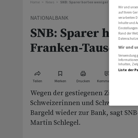
Home
News
SNB: Sparer horten weniger Franken-Tausen
Wir und unse
auf Ihrem Ger
NATIONALBANK
verarbeiten D
Inhalte und A
SNB: Sparer horte
Einstellungen
Rand der Webs
Datenschutze
Franken-Tausende
Wir und u
Verwendung ge
Informationen
Inhalten, Zi
Liste der P
Teilen
Merken
Drucken
Kommentare
Wegen der gestiegenen Zinsen bri
Schweizerinnen und Schweizer ihr
Bargeld wieder zur Bank, sagt SNB
Martin Schlegel.