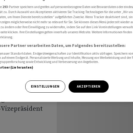
dernoten
re
293
-Partner speichern und greifen auf personenbezogene Daten wie Browserdaten oder einde
ät zu. Durch Auswahl von Akzeptieren aktivieren Sie Tracking-Technologien für die unter „Wir un
aten, um Ihnen Dienste bereitzustellen“ aufgeführten Zwecke. Wenn Tracker deaktiviert sind, s
nzeigen möglicherweise nicht mehr so relevant für Sie. Sie können dieses Menü jederzeit wieder a
n weniger
 zu ändern oder Ihre Einwilligung zu widerrufen, indem Sie auf den Link Voreinstellungen verwal
eite klicken. Ihre Einstellungen gelten innerhalb unseres Website. Weitere Informationen finden 
rklärung.
rnoten
nsere Partner verarbeiten Daten, um Folgendes bereitzustellen:
nauer Standortdaten. Endgeräteeigenschaften zur Identifikation aktiv abfragen. Speichern von 
 auf einem Endgerät. Personalisierte Werbung und Inhalte, Messung von Werbeleistung und der
elgruppenforschung sowie Entwicklung und Verbesserung von Angeboten.
artner (Lieferanten)
EINSTELLUNGEN
AKZEPTIEREN
ngen viele
 gehortetes
-Vizepräsident