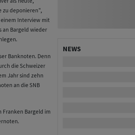
iver als heute,
e zu deponieren",
 einem Interview mit
s an Bargeld wieder
nlegen.
NEWS
sser Banknoten. Denn
urch die Schweizer
em Jahr sind zehn
noten an die SNB
en Franken Bargeld im
ernoten.