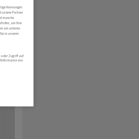
utige Kennungen
d unsere Partner
ind manche
ufrufen, um Ihre
ten am unteren
Sie in unserer
oder Zugriff auf
 Performance von