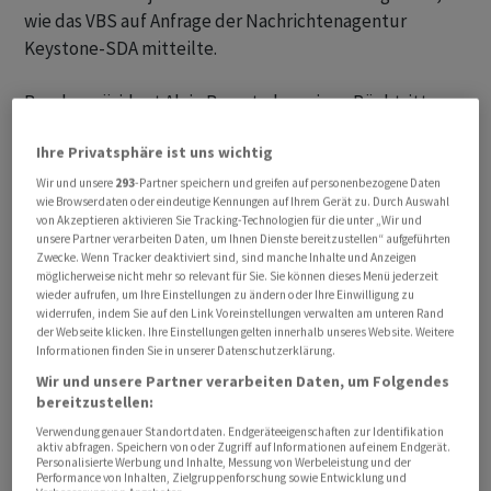
wie das VBS auf Anfrage der Nachrichtenagentur
Keystone-SDA mitteilte.
Bundespräsident Alain Berset, der seinen Rücktritt aus
dem Bundesrat zum Jahresende angekündigt hat, wird
Ihre Privatsphäre ist uns wichtig
seinen Familienurlaub derweil im Ausland geniessen.
Seine Parteikollegin Elisabeth Baume-Schneider wird
Wir und unsere
293
-Partner speichern und greifen auf personenbezogene Daten
wie Browserdaten oder eindeutige Kennungen auf Ihrem Gerät zu. Durch Auswahl
einen Teil der sitzungsfreien Wochen des Bundesrates
von Akzeptieren aktivieren Sie Tracking-Technologien für die unter „Wir und
in der Schweiz und einen Teil in Nachbarländern
unsere Partner verarbeiten Daten, um Ihnen Dienste bereitzustellen“ aufgeführten
Zwecke. Wenn Tracker deaktiviert sind, sind manche Inhalte und Anzeigen
verbringen.
möglicherweise nicht mehr so relevant für Sie. Sie können dieses Menü jederzeit
wieder aufrufen, um Ihre Einstellungen zu ändern oder Ihre Einwilligung zu
widerrufen, indem Sie auf den Link Voreinstellungen verwalten am unteren Rand
Die Vorsteherin des Eidgenössischen Justiz- und
der Webseite klicken. Ihre Einstellungen gelten innerhalb unseres Website. Weitere
Polizeidepartements (EJPD), die am Mittwoch und
Informationen finden Sie in unserer Datenschutzerklärung.
Donnerstag noch zu einem Arbeitsbesuch nach Polen
Wir und unsere Partner verarbeiten Daten, um Folgendes
und in die Slowakei gereist war, werde
bereitzustellen:
"selbstverständlich die aktuellen Dossiers bearbeiten",
Verwendung genauer Standortdaten. Endgeräteeigenschaften zur Identifikation
aktiv abfragen. Speichern von oder Zugriff auf Informationen auf einem Endgerät.
wie das EJPD auf Anfrage mitteile. Am 20. und 21. Juli
Personalisierte Werbung und Inhalte, Messung von Werbeleistung und der
Performance von Inhalten, Zielgruppenforschung sowie Entwicklung und
wird Baume-Schneider zudem am informellen Treffen