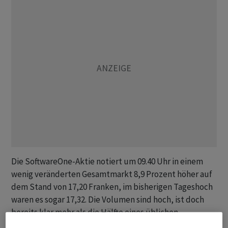
Die SoftwareOne-Aktie notiert um 09.40 Uhr in einem
wenig veränderten Gesamtmarkt 8,9 Prozent höher auf
dem Stand von 17,20 Franken, im bisherigen Tageshoch
waren es sogar 17,32. Die Volumen sind hoch, ist doch
bereits klar mehr als die Hälfte eines üblichen
Tagesvolumens gehandelt.