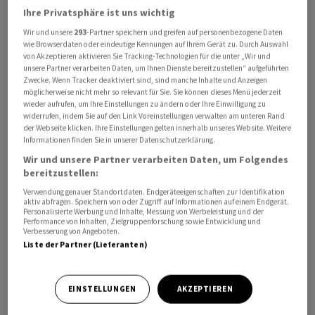
Ihre Privatsphäre ist uns wichtig
Hintergrund des Anstiegs ist ein früheres Angebot der
Wir und unsere
293
-Partner speichern und greifen auf personenbezogene Daten
wie Browserdaten oder eindeutige Kennungen auf Ihrem Gerät zu. Durch Auswahl
Private Equity Gesellschaft Bain Capital für ein Going
von Akzeptieren aktivieren Sie Tracking-Technologien für die unter „Wir und
Private von SoftwareOne. Bain hatte zuletzt 18,80
unsere Partner verarbeiten Daten, um Ihnen Dienste bereitzustellen“ aufgeführten
Zwecke. Wenn Tracker deaktiviert sind, sind manche Inhalte und Anzeigen
Franken pro SoftwareOne-Aktie geboten, aber der
möglicherweise nicht mehr so relevant für Sie. Sie können dieses Menü jederzeit
Verwaltungsrat lehnte dies nach einer längeren
wieder aufrufen, um Ihre Einstellungen zu ändern oder Ihre Einwilligung zu
strategischen Überprüfung Mitte Januar ab.
widerrufen, indem Sie auf den Link Voreinstellungen verwalten am unteren Rand
der Webseite klicken. Ihre Einstellungen gelten innerhalb unseres Website. Weitere
Informationen finden Sie in unserer Datenschutzerklärung.
Nun wollen die Gründeraktionäre um Daniel von
Wir und unsere Partner verarbeiten Daten, um Folgendes
Stockar den Verwaltungsratspräsidenten anlässlich
bereitzustellen:
einer ausserordentlichen Generalversammlung
Verwendung genauer Standortdaten. Endgeräteeigenschaften zur Identifikation
aktiv abfragen. Speichern von oder Zugriff auf Informationen auf einem Endgerät.
absetzen und neue Mitglieder in das Gremium wählen
Personalisierte Werbung und Inhalte, Messung von Werbeleistung und der
lassen. Sie geben sich überzeugt, dass SoftwareOne in
Performance von Inhalten, Zielgruppenforschung sowie Entwicklung und
Verbesserung von Angeboten.
einer nächsten Phase in einem privaten Umfeld besser
Liste der Partner (Lieferanten)
gedeihen würde und entsprechend ein Going-Private
mit dem richtigen Partner im besten Interesse von
EINSTELLUNGEN
AKZEPTIEREN
SoftwareOne und aller Stakeholder wäre. Sie glauben
auch, dass weitere Aktionäre ein solches Angebot