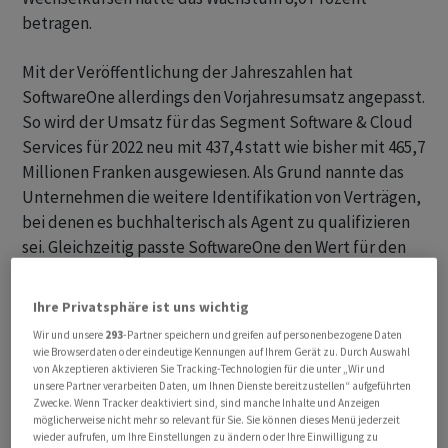
betragen.
Mit der Veröffentlichung der Jahreszahlen hat
SoftwareOne allerdings den Vorjahresumsatz angepasst.
So wird der Umsatz für das Segment Software & Cloud
Services für 2022 neu mit 437,4 statt wie bisher mit 465,7
Millionen Franken ausgewiesen. Als Grund nannte das
Unternehmen die weitere Identifikation von Verträgen,
bei denen es buchhalterisch als Agent zu qualifizieren
sei. Gleichzeitig passte SoftwareOne den Wert für den
Gruppenumsatz 2022 auf 982,8 Millionen Franken von
bisher 1011,0 Millionen an.
Ihre Privatsphäre ist uns wichtig
Wir und unsere
293
-Partner speichern und greifen auf personenbezogene Daten
Profitabilität sinkt leicht
wie Browserdaten oder eindeutige Kennungen auf Ihrem Gerät zu. Durch Auswahl
von Akzeptieren aktivieren Sie Tracking-Technologien für die unter „Wir und
unsere Partner verarbeiten Daten, um Ihnen Dienste bereitzustellen“ aufgeführten
Der bereinigte Betriebsgewinn (EBITDA) stieg auf 245,2
Zwecke. Wenn Tracker deaktiviert sind, sind manche Inhalte und Anzeigen
Millionen (VJ 240,4 Mio). Die entsprechende Marge kam
möglicherweise nicht mehr so relevant für Sie. Sie können dieses Menü jederzeit
wieder aufrufen, um Ihre Einstellungen zu ändern oder Ihre Einwilligung zu
bei 24,3 Prozent zu liegen (VJ 24,5 Prozent). Negativ