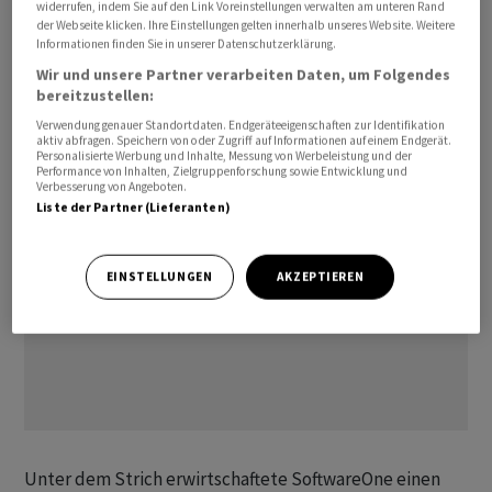
widerrufen, indem Sie auf den Link Voreinstellungen verwalten am unteren Rand
hätten sich dabei die Normalisierung der Marketing-
der Webseite klicken. Ihre Einstellungen gelten innerhalb unseres Website. Weitere
Informationen finden Sie in unserer Datenschutzerklärung.
und Reisekosten nach Ende der Corona-Pandemie wie
Wir und unsere Partner verarbeiten Daten, um Folgendes
auch Co-Marketing-Investitionen im Vorjahr zur
bereitzustellen:
Verbesserung des Deckungsbeitrags ausgewirkt.
Verwendung genauer Standortdaten. Endgeräteeigenschaften zur Identifikation
aktiv abfragen. Speichern von oder Zugriff auf Informationen auf einem Endgerät.
Personalisierte Werbung und Inhalte, Messung von Werbeleistung und der
Performance von Inhalten, Zielgruppenforschung sowie Entwicklung und
Verbesserung von Angeboten.
Liste der Partner (Lieferanten)
EINSTELLUNGEN
AKZEPTIEREN
Unter dem Strich erwirtschaftete SoftwareOne einen