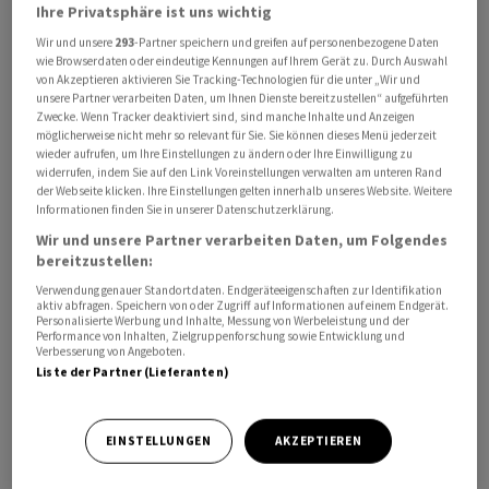
Ihre Privatsphäre ist uns wichtig
Affairs (VA) profitiert. Dank der erfolgreichen Einführung
Wir und unsere
293
-Partner speichern und greifen auf personenbezogene Daten
von Virto R Infinio - Sonovas erste wiederaufladbare,
wie Browserdaten oder eindeutige Kennungen auf Ihrem Gerät zu. Durch Auswahl
individuell angepasste Im-Ohr-Lösung (IdO) - konnte
von Akzeptieren aktivieren Sie Tracking-Technologien für die unter „Wir und
unsere Partner verarbeiten Daten, um Ihnen Dienste bereitzustellen“ aufgeführten
der Konzern dort seine führende Position weiter
Zwecke. Wenn Tracker deaktiviert sind, sind manche Inhalte und Anzeigen
ausbauen.
möglicherweise nicht mehr so relevant für Sie. Sie können dieses Menü jederzeit
wieder aufrufen, um Ihre Einstellungen zu ändern oder Ihre Einwilligung zu
widerrufen, indem Sie auf den Link Voreinstellungen verwalten am unteren Rand
Derweil wirkte sich die Produkteinführung eines
der Webseite klicken. Ihre Einstellungen gelten innerhalb unseres Website. Weitere
Wettbewerbers auf den Umsatz im Cochlea-
Informationen finden Sie in unserer Datenschutzerklärung.
Implantate-Segment in der zweiten Jahreshälfte eher
Wir und unsere Partner verarbeiten Daten, um Folgendes
bereitzustellen:
negativ aus.
Verwendung genauer Standortdaten. Endgeräteeigenschaften zur Identifikation
aktiv abfragen. Speichern von oder Zugriff auf Informationen auf einem Endgerät.
Mit einem Plus von 4,8 Prozent fiel das
Personalisierte Werbung und Inhalte, Messung von Werbeleistung und der
Performance von Inhalten, Zielgruppenforschung sowie Entwicklung und
Umsatzwachstum in der Region Europa, Mittlerer Osten
Verbesserung von Angeboten.
und Afrika (EMEA) etwas tiefer aus. Derweil war die
Liste der Partner (Lieferanten)
Entwicklung (+1,4 Prozent) in der Region Asien/Pazifik
(APAC) durch Bremseffekte in China gekennzeichnet.
EINSTELLUNGEN
AKZEPTIEREN
Während sowohl das Wholesale- als auch das Retail-
Geschäft in Australien und Japan stark wuchsen, nahm in