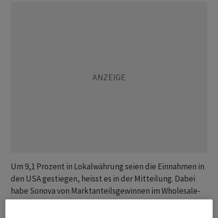
Um 9,1 Prozent in Lokalwährung seien die Einnahmen in
den USA gestiegen, heisst es in der Mitteilung. Dabei
habe Sonova von Marktanteilsgewinnen im Wholesale-
Geschäft sowohl im Privatmarkt als auch bei Verkäufen
an das US-amerikanische Department of Veterans