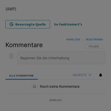
(AWP)
Bevorzugte Quelle
So funktioniert's
ANMELDEN
|
REGISTRIEREN
Kommentare
FOLGE DIESER U
FOLGEN
NEUESTE
ALLE KOMMENTARE
Alle Kommentare
Noch keine Kommentare
WERBUNG