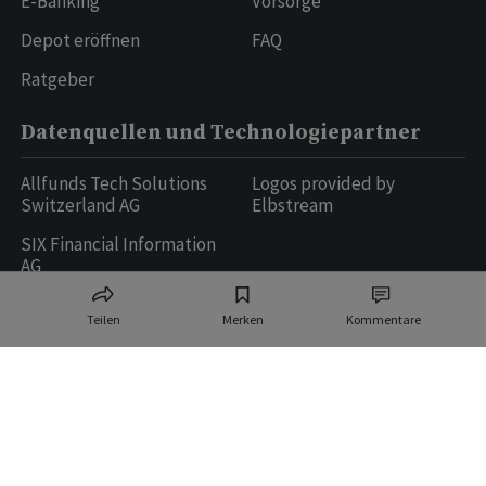
E-Banking
Vorsorge
Depot eröffnen
FAQ
Ratgeber
Datenquellen und Technologiepartner
Allfunds Tech Solutions
Logos provided by
Switzerland AG
Elbstream
SIX Financial Information
AG
Teilen
Merken
Kommentare
Ringier AG | Ringier Medien Schweiz
16
weitere Publikationen