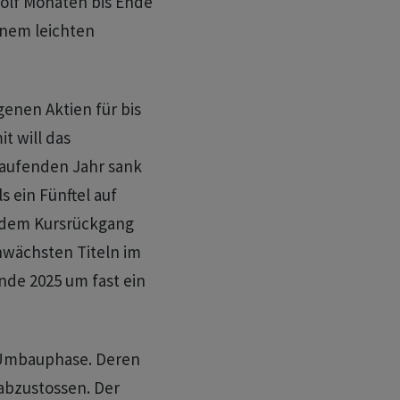
wölf Monaten bis Ende
inem leichten
enen Aktien für bis
it will das
laufenden Jahr sank
 ein Fünftel auf
t dem Kursrückgang
hwächsten Titeln im
Ende 2025 um fast ein
r Umbauphase. Deren
 abzustossen. Der