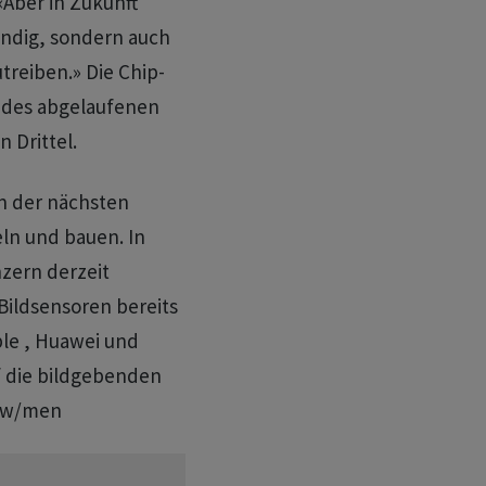
«Aber in Zukunft
tändig, sondern auch
treiben.» Die Chip-
l des abgelaufenen
 Drittel.
n der nächsten
ln und bauen. In
nzern derzeit
Bildsensoren bereits
ple , Huawei und
 die bildgebenden
stw/men