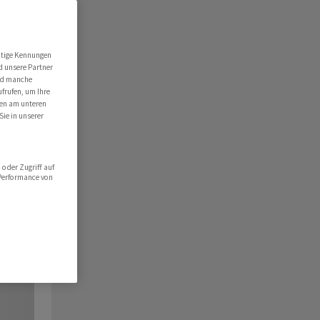
utige Kennungen
d unsere Partner
ind manche
ufrufen, um Ihre
ten am unteren
Sie in unserer
oder Zugriff auf
 Performance von