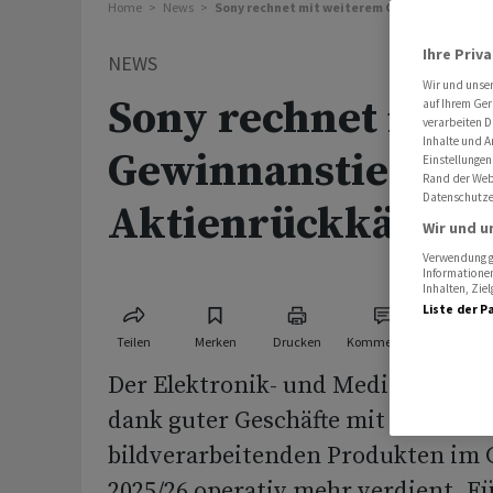
Home
News
Sony rechnet mit weiterem Gewinnanstieg -
Ihre Priv
NEWS
Wir und unse
Sony rechnet mit 
auf Ihrem Ger
verarbeiten D
Inhalte und A
Gewinnanstieg -
Einstellungen
Rand der Webs
Datenschutze
Aktienrückkäufe
Wir und u
Verwendung ge
Informationen
Inhalten, Zi
Liste der P
Teilen
Merken
Drucken
Kommentare
Der Elektronik- und Medienkonzer
dank guter Geschäfte mit Kameras
bildverarbeitenden Produkten im 
2025/26 operativ mehr verdient. F