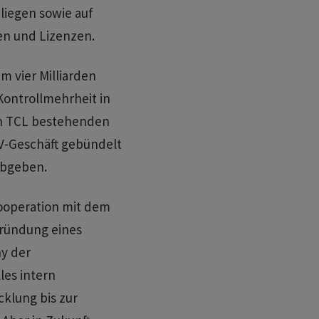
 liegen sowie auf
en und Lizenzen.
m vier Milliarden
Kontrollmehrheit in
n TCL bestehenden
-Geschäft gebündelt
abgeben.
Kooperation mit dem
Gründung eines
y der
les intern
klung bis zur