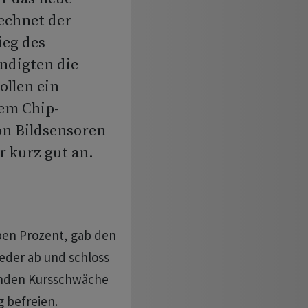
rechnet der
eg des
ndigten die
ollen ein
em Chip-
n Bildsensoren
 kurz gut an.
eben Prozent, gab den
ieder ab und schloss
tenden Kursschwäche
g befreien.