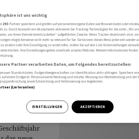
 Aktienrückkäufe
atsphäre ist uns wichtig
re
293
-Partner speichern und greifen auf personenbezogene Daten wie Browserdaten oder einde
weiterem
ät zu. Durch Auswahl von Akzeptieren aktivieren Sie Tracking-Technologien für die unter „Wir un
aten, um Ihnen Dienste bereitzustellen“ aufgeführten Zwecke. Wenn Tracker deaktiviert sind, s
nzeigen möglicherweise nicht mehr so relevant für Sie. Sie können dieses Menü jederzeit wieder a
 zu ändern oder Ihre Einwilligung zu widerrufen, indem Sie auf den Link Voreinstellungen verwal
eite klicken. Ihre Einstellungen gelten innerhalb unseres Website. Weitere Informationen finden 
rklärung.
nsere Partner verarbeiten Daten, um Folgendes bereitzustellen:
nauer Standortdaten. Endgeräteeigenschaften zur Identifikation aktiv abfragen. Speichern von 
 auf einem Endgerät. Personalisierte Werbung und Inhalte, Messung von Werbeleistung und der
elgruppenforschung sowie Entwicklung und Verbesserung von Angeboten.
artner (Lieferanten)
n Sony hat auch
EINSTELLUNGEN
AKZEPTIEREN
 und
Geschäftsjahr
ür das neue