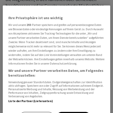
beschlossene und im Gesetz verankerte Mindestlöhne
zu übersteuern.
Ihre Privatsphäre ist uns wichtig
Die Linke und die GLP lehnten die Änderung im Gesetz
Wir und unsere
293
-Partner speichern und greifen auf personenbezogene Daten
wie Browserdaten oder eindeutige Kennungen auf Ihrem Gerät zu. Durch Auswahl
über die Allgemeinverbindlichkeit von
von Akzeptieren aktivieren Sie Tracking-Technologien für die unter „Wir und
Gesamtarbeitsverträgen (GAV) ab. Diese sei nicht
unsere Partner verarbeiten Daten, um Ihnen Dienste bereitzustellen“ aufgeführten
Zwecke. Wenn Tracker deaktiviert sind, sind manche Inhalte und Anzeigen
kompatibel mit der Verfassung. Sie greife in die
möglicherweise nicht mehr so relevant für Sie. Sie können dieses Menü jederzeit
Aufgabenteilung zwischen Bund und Kantonen ein,
wieder aufrufen, um Ihre Einstellungen zu ändern oder Ihre Einwilligung zu
widerrufen, indem Sie auf den Link Voreinstellungen verwalten am unteren Rand
machten ihre Vertreterinnen und Vertreter in beiden
der Webseite klicken. Ihre Einstellungen gelten innerhalb unseres Website. Weitere
Kammern geltend.
Informationen finden Sie in unserer Datenschutzerklärung.
Wir und unsere Partner verarbeiten Daten, um Folgendes
Heute können GAV allgemeinverbindlich erklärt
bereitzustellen:
werden, wenn sie Gesetzen von Bund und Kantonen
Verwendung genauer Standortdaten. Endgeräteeigenschaften zur Identifikation
aktiv abfragen. Speichern von oder Zugriff auf Informationen auf einem Endgerät.
nicht widersprechen. Kantone und kommunale
Personalisierte Werbung und Inhalte, Messung von Werbeleistung und der
Initiativen setzten Sozialpartnerschaften zunehmend
Performance von Inhalten, Zielgruppenforschung sowie Entwicklung und
Verbesserung von Angeboten.
unter Druck, stellten die Vertreterinnen und Vertreter
Liste der Partner (Lieferanten)
der Mehrheit in den Räten fest. Es brauche deshalb
gesetzliche Leitplanken.