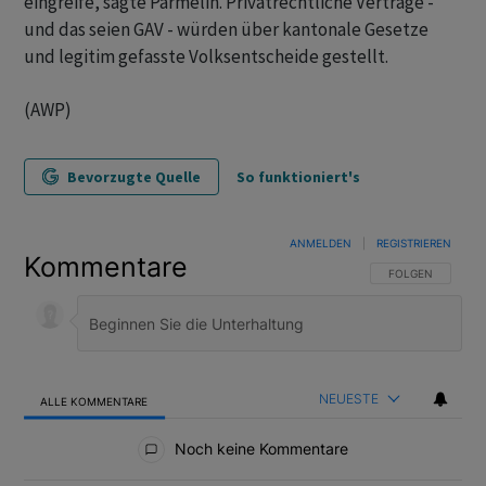
eingreife, sagte Parmelin. Privatrechtliche Verträge -
und das seien GAV - würden über kantonale Gesetze
und legitim gefasste Volksentscheide gestellt.
(AWP)
Bevorzugte Quelle
So funktioniert's
ANMELDEN
|
REGISTRIEREN
Kommentare
FOLGE DIESER U
FOLGEN
NEUESTE
ALLE KOMMENTARE
Alle Kommentare
Noch keine Kommentare