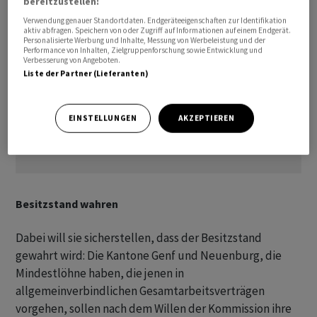
bereitzustellen:
Verwendung genauer Standortdaten. Endgeräteeigenschaften zur Identifikation
aktiv abfragen. Speichern von oder Zugriff auf Informationen auf einem Endgerät.
Personalisierte Werbung und Inhalte, Messung von Werbeleistung und der
Performance von Inhalten, Zielgruppenforschung sowie Entwicklung und
Verbesserung von Angeboten.
Liste der Partner (Lieferanten)
EINSTELLUNGEN
AKZEPTIEREN
Besitzstand wahren
Dabei will sie sicherstellen, dass der Besitzstand
gewahrt wird: Die Kantone Genf und Neuenburg, die
Mindestlöhne haben, die jenen in
allgemeinverbindlichen Gesamtarbeitsverträgen
vorgehen, sollen nach dem Willen der Kommission ihre