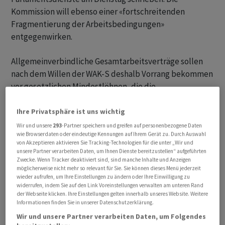
Kommission will ebenso einer «fortschreitenden
Fragmentierung der Arbeitsbedingungen»
entgegenwirken.
Allgemeinverbindliche Gesamtarbeitsverträge sollen
nach dem Willen der WAK-S deshalb Vorrang bekommen
vor gesetzlichen Mindestlöhnen, die die
Stimmberechtigten in den Kantonen oder Gemeinden
gutgeheissen haben. Mit 10 zu 3 Stimmen beantragt die
Ihre Privatsphäre ist uns wichtig
WAK-S dem Ständerat, auf die Vorlage einzutreten.
Wir und unsere
293
-Partner speichern und greifen auf personenbezogene Daten
wie Browserdaten oder eindeutige Kennungen auf Ihrem Gerät zu. Durch Auswahl
von Akzeptieren aktivieren Sie Tracking-Technologien für die unter „Wir und
Die Kommissionsminderheit will nicht auf die Vorlage
unsere Partner verarbeiten Daten, um Ihnen Dienste bereitzustellen“ aufgeführten
eintreten. Diese sei nicht kompatibel mit der
Zwecke. Wenn Tracker deaktiviert sind, sind manche Inhalte und Anzeigen
möglicherweise nicht mehr so relevant für Sie. Sie können dieses Menü jederzeit
Verfassung und greife in die Aufgabenteilung zwischen
wieder aufrufen, um Ihre Einstellungen zu ändern oder Ihre Einwilligung zu
Bund und Kantonen ein, macht sie geltend. Der
widerrufen, indem Sie auf den Link Voreinstellungen verwalten am unteren Rand
der Webseite klicken. Ihre Einstellungen gelten innerhalb unseres Website. Weitere
Ständerat entscheidet im März darüber.
Informationen finden Sie in unserer Datenschutzerklärung.
Wir und unsere Partner verarbeiten Daten, um Folgendes