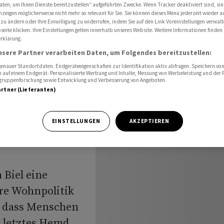
tere Wohnpolitik
aten, um Ihnen Dienste bereitzustellen“ aufgeführten Zwecke. Wenn Tracker deaktiviert sind, s
nzeigen möglicherweise nicht mehr so relevant für Sie. Sie können dieses Menü jederzeit wieder a
 zu ändern oder Ihre Einwilligung zu widerrufen, indem Sie auf den Link Voreinstellungen verwal
eite klicken. Ihre Einstellungen gelten innerhalb unseres Website. Weitere Informationen finden 
rklärung.
olution
nsere Partner verarbeiten Daten, um Folgendes bereitzustellen:
nauer Standortdaten. Endgeräteeigenschaften zur Identifikation aktiv abfragen. Speichern von 
re
 auf einem Endgerät. Personalisierte Werbung und Inhalte, Messung von Werbeleistung und der
elgruppenforschung sowie Entwicklung und Verbesserung von Angeboten.
artner (Lieferanten)
EINSTELLUNGEN
AKZEPTIEREN
 Biel eine
ere Wohnpolitik
n, dass Menschen
r letztes Hemd