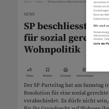
Home
News
SP beschliesst Resolution für sozial gerech
verarbeiten D
Inhalte und A
Einstellungen
NEWS
Rand der Webs
Datenschutze
SP beschliesst Res
Wir und u
Verwendung ge
für sozial gerechte
Informationen
Inhalten, Zi
Liste der P
Wohnpolitik
Teilen
Merken
Drucken
Kommentare
Der SP-Parteitag hat am Samstag in
Resolution für eine sozial gerecht
verabschiedet. Es dürfe nicht sei
für ihr Grundrecht auf Wohnen ih