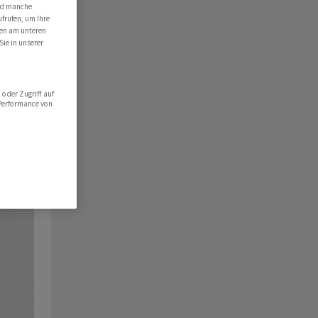
ind manche
ufrufen, um Ihre
ten am unteren
Sie in unserer
oder Zugriff auf
 Performance von