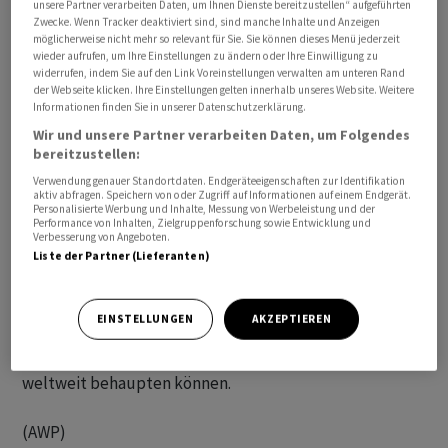
unsere Partner verarbeiten Daten, um Ihnen Dienste bereitzustellen“ aufgeführten
Zwecke. Wenn Tracker deaktiviert sind, sind manche Inhalte und Anzeigen
möglicherweise nicht mehr so relevant für Sie. Sie können dieses Menü jederzeit
wieder aufrufen, um Ihre Einstellungen zu ändern oder Ihre Einwilligung zu
widerrufen, indem Sie auf den Link Voreinstellungen verwalten am unteren Rand
Der Ausblick für die Bewertungen wurde laut einer
der Webseite klicken. Ihre Einstellungen gelten innerhalb unseres Website. Weitere
Mitteilung vom Mittwochabend mit 'stabil' bestätigt.
Informationen finden Sie in unserer Datenschutzerklärung.
Das kurzfriste Kreditrating wurde ebenfalls auf 'A-1+'
Wir und unsere Partner verarbeiten Daten, um Folgendes
bereitzustellen:
belassen.
Verwendung genauer Standortdaten. Endgeräteeigenschaften zur Identifikation
aktiv abfragen. Speichern von oder Zugriff auf Informationen auf einem Endgerät.
Die Kapitalausstattung und der Gewinn von Zurich seien
Personalisierte Werbung und Inhalte, Messung von Werbeleistung und der
Performance von Inhalten, Zielgruppenforschung sowie Entwicklung und
weiter sehr stark, heisst es in der Begründung für das
Verbesserung von Angeboten.
Rating. Der stabile Ausblick unterstreiche die
Liste der Partner (Lieferanten)
Einschätzung, dass Zurich über die nächsten zwei Jahre
hinaus über ein global diversifiziertes Geschäft verfüge.
EINSTELLUNGEN
AKZEPTIEREN
Daraus sollte das Unternehmen starke Einnahmen
generieren und sich unter den Top Versicherern
weltweit behaupten können.
(AWP)