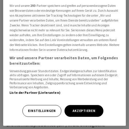
Wir und unsere
293
-Partner speichern und greifen auf personenbezogene Daten
wie Browserdaten oder eindeutige Kennungen auf Ihrem Gerät zu. Durch Auswahl
von Akzeptieren aktivieren Sie Tracking-Technologien für die unter „Wir und
unsere Partner verarbeiten Daten, um Ihnen Dienste bereitzustellen“ aufgeführten
Zwecke. Wenn Tracker deaktiviert sind, sind manche Inhalte und Anzeigen
möglicherweise nicht mehr so relevant für Sie. Sie können dieses Menü jederzeit
wieder aufrufen, um Ihre Einstellungen zu ändern oder Ihre Einwilligung zu
Gemäss eigenen Angaben wurden am Donnerstag knapp
widerrufen, indem Sie auf den Link Voreinstellungen verwalten am unteren Rand
der Webseite klicken. Ihre Einstellungen gelten innerhalb unseres Website. Weitere
130'000 Unterschriften der Bundeskanzlei übergeben.
Informationen finden Sie in unserer Datenschutzerklärung.
Davon seien rund 105'000 gültig. Die eidgenössische
Wir und unsere Partner verarbeiten Daten, um Folgendes
Volksinitiative «Für eine gerechte Energie- und
bereitzustellen:
Klimapolitik (Klimafonds-Initiative)» wird von einer
Verwendung genauer Standortdaten. Endgeräteeigenschaften zur Identifikation
Allianz von Umweltorganisationen und Gewerkschaften
aktiv abfragen. Speichern von oder Zugriff auf Informationen auf einem Endgerät.
Personalisierte Werbung und Inhalte, Messung von Werbeleistung und der
unterstützt.
Performance von Inhalten, Zielgruppenforschung sowie Entwicklung und
Verbesserung von Angeboten.
Liste der Partner (Lieferanten)
Das Begehren verlangt, dass der Bund mit einem
milliardenschweren Investitionsfonds Klimaprojekte
von Kantonen, Gemeinden und Dritten unterstützt.
EINSTELLUNGEN
AKZEPTIEREN
Dabei soll der Bund jährlich 0,5 bis 1 Prozent des
Bruttoinlandproduktes (BIP) in die ökologische