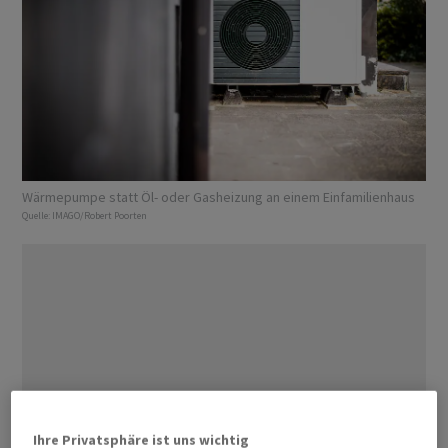
Wärmepumpe statt Öl- oder Gasheizung an einem Einfamilienhaus
Quelle:
IMAGO/Robert Poorten
Ihre Privatsphäre ist uns wichtig