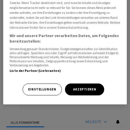
Zwecke. Wenn Tracker deaktiviert sind, sind manche Inhalte und Anzeigen
möglicherweise nicht mehr so relevant für Sie. Sie können dieses Menü jederzeit
wieder aufrufen, um Ihre Einstellungen zu ändern oder Ihre Einwilligung zu
widerrufen, indem Sie auf den Link Voreinstellungen verwalten am unteren Rand
der Webseite klicken. Ihre Einstellungen gelten innerhalb unseres Website. Weitere
Informationen finden Sie in unserer Datenschutzerklärung.
Wir und unsere Partner verarbeiten Daten, um Folgendes
bereitzustellen:
Verwendung genauer Standortdaten. Endgeräteeigenschaften zur Identifikation
aktiv abfragen. Speichern von oder Zugriff auf Informationen auf einem Endgerät.
Personalisierte Werbung und Inhalte, Messung von Werbeleistung und der
Performance von Inhalten, Zielgruppenforschung sowie Entwicklung und
Bevorzugte Quelle
So funktioniert's
Verbesserung von Angeboten.
Liste der Partner (Lieferanten)
ANMELDEN
|
REGISTRIEREN
Kommentare
FOLGE DIESER U
FOLGEN
EINSTELLUNGEN
AKZEPTIEREN
NEUESTE
ALLE KOMMENTARE