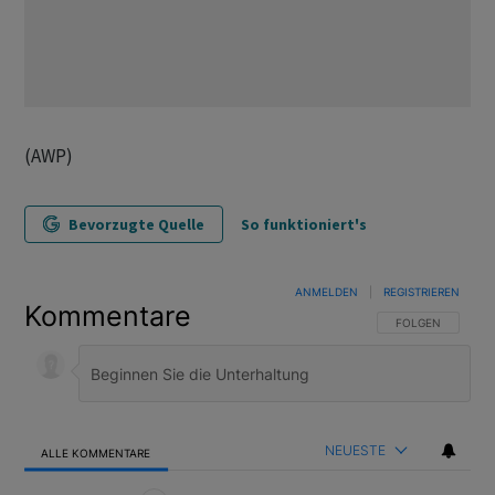
(AWP)
Bevorzugte Quelle
So funktioniert's
ANMELDEN
|
REGISTRIEREN
Kommentare
FOLGE DIESER U
FOLGEN
NEUESTE
ALLE KOMMENTARE
Alle Kommentare