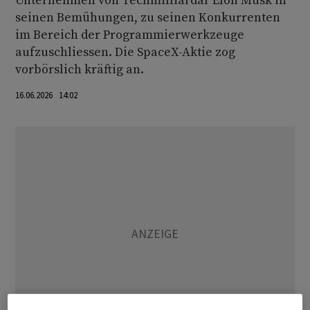
Unternehmen von Techmilliardär Elon Musk in
seinen Bemühungen, zu seinen Konkurrenten
im Bereich der Programmierwerkzeuge
aufzuschliessen. Die SpaceX-Aktie zog
vorbörslich kräftig an.
16.06.2026 14:02