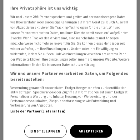
Ihre Privatsphäre ist uns wichtig
Wir und unsere
293
-Partner speichern und greifen auf personenbezogene Daten
Investoren von Cursor erhalten gemäss der
wie Browserdaten oder eindeutige Kennungen auf Ihrem Gerät zu. Durch Auswahl
von Akzeptieren aktivieren Sie Tracking-Technologien für die unter „Wir und
Vereinbarung das Recht, SpaceX-Aktien auf Grundlage
unsere Partner verarbeiten Daten, um Ihnen Dienste bereitzustellen“ aufgeführten
der Bewertung von Cursor zu beziehen. Der Deal soll im
Zwecke. Wenn Tracker deaktiviert sind, sind manche Inhalte und Anzeigen
möglicherweise nicht mehr so relevant für Sie. Sie können dieses Menü jederzeit
dritten Quartal 2026 abgeschlossen werden. Der Kauf
wieder aufrufen, um Ihre Einstellungen zu ändern oder Ihre Einwilligung zu
kommt nicht überraschend: Wie SpaceX bereits im April
widerrufen, indem Sie auf den Link Voreinstellungen verwalten am unteren Rand
der Webseite klicken. Ihre Einstellungen gelten innerhalb unseres Website. Weitere
verkündete, hatte sich der Konzern das Recht
Informationen finden Sie in unserer Datenschutzerklärung.
gesichert, Cursor später in diesem Jahr zu erwerben.
Wir und unsere Partner verarbeiten Daten, um Folgendes
Der Schritt wurde jedoch wegen des Börsengangs
bereitzustellen:
aufgeschoben.
Verwendung genauer Standortdaten. Endgeräteeigenschaften zur Identifikation
aktiv abfragen. Speichern von oder Zugriff auf Informationen auf einem Endgerät.
Personalisierte Werbung und Inhalte, Messung von Werbeleistung und der
Die Übernahme dürfte die KI-gestützten
Performance von Inhalten, Zielgruppenforschung sowie Entwicklung und
Verbesserung von Angeboten.
Programmierfähigkeiten von SpaceX stärken, nachdem
Liste der Partner (Lieferanten)
das Unternehmen kürzlich einen beispiellosen
Börsengang hingelegt hatte. SpaceX konkurriert mit
Anthropic und OpenAI bei der Entwicklung generativer
EINSTELLUNGEN
AKZEPTIEREN
KI-Werkzeuge für Verbraucher und Unternehmen.