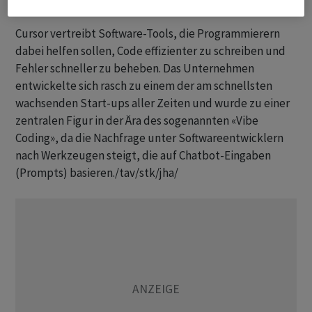
Cursor vertreibt Software-Tools, die Programmierern
dabei helfen sollen, Code effizienter zu schreiben und
Fehler schneller zu beheben. Das Unternehmen
entwickelte sich rasch zu einem der am schnellsten
wachsenden Start-ups aller Zeiten und wurde zu einer
zentralen Figur in der Ära des sogenannten «Vibe
Coding», da die Nachfrage unter Softwareentwicklern
nach Werkzeugen steigt, die auf Chatbot-Eingaben
(Prompts) basieren./tav/stk/jha/